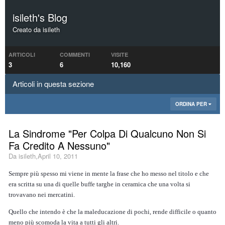
isileth's Blog
Creato da
isileth
ARTICOLI
COMMENTI
VISITE
3
6
10,160
Articoli in questa sezione
ORDINA PER
La Sindrome "Per Colpa Di Qualcuno Non Si
Fa Credito A Nessuno"
Da
isileth
,
April 10, 2011
Sempre più spesso mi viene in mente la frase che ho messo nel titolo e che
era scritta su una di quelle buffe targhe in ceramica che una volta si
trovavano nei mercatini.
Quello che intendo è che la maleducazione di pochi, rende difficile o quanto
meno più scomoda la vita a tutti gli altri.