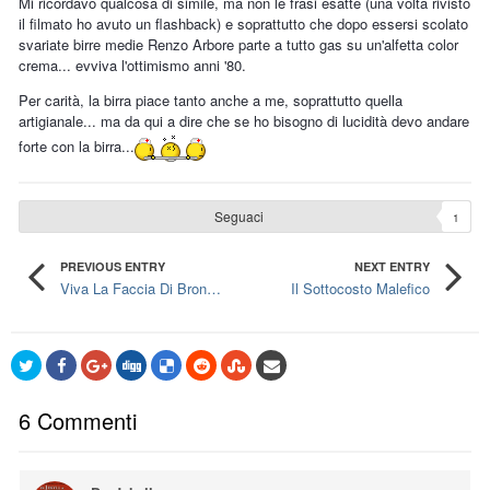
Mi ricordavo qualcosa di simile, ma non le frasi esatte (una volta rivisto
il filmato ho avuto un flashback) e soprattutto che dopo essersi scolato
svariate birre medie Renzo Arbore parte a tutto gas su un'alfetta color
crema... evviva l'ottimismo anni '80.
Per carità, la birra piace tanto anche a me, soprattutto quella
artigianale... ma da qui a dire che se ho bisogno di lucidità devo andare
forte con la birra...
Seguaci
1
PREVIOUS ENTRY
NEXT ENTRY
Viva La Faccia Di Bronzo... Ovvero "Francamente Me Ne Infischio"
Il Sottocosto Malefico
6 Commenti