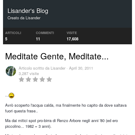
Lisander's Blog
Creato da
Lisander
ARTICOLI
COMMENTI
VISITE
5
11
17,608
Meditate Gente, Meditate...
Articolo scritto da
Lisander
·
April 30, 2011
3,287 visite
...
Avrò scoperto l'acqua calda, ma finalmente ho capito da dove saltava
fuori questa frase..
Ma dai mitici spot pro-birra di Renzo Arbore negli anni '80 (ed ero
piccolino... 1982 = 3 anni).