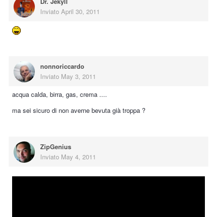
Dr. Jekyll
Inviato
April 30, 2011
nonnoriccardo
Inviato
May 3, 2011
acqua calda, birra, gas, crema ....
ma sei sicuro di non averne bevuta già troppa ?
ZipGenius
Inviato
May 4, 2011