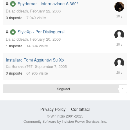
Spyderbar - Informazione A 360°
Da
aciddeath
,
February 22, 2006
February
0
risposte
7,049
visite
22,
2006
StyleXp - Per Distinguersi
Da
aciddeath
,
February 20, 2006
February
1
risposta
14,894
visite
20,
2006
Installare Temi Aggiuntivi Su Xp
Da
Bonovox767
,
September 7, 2005
Septemb
0
risposte
64,905
visite
7,
2005
Seguaci
1
Privacy Policy
Contattaci
© WinInizio 2001-2025
Community Software by Invision Power Services, Inc.