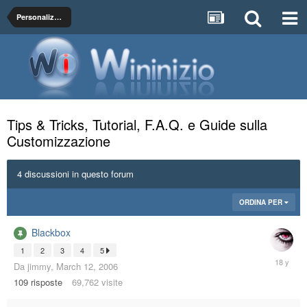
Personalizza La Grafica del Tuo PC
Tips & Tricks, Tutorial, F.A.Q. e Guide sulla
Customizzazione
4 discussioni in questo forum
ORDINA PER
Blackbox
1
2
3
4
5
January
Da
jimmy
,
March 12, 2006
21,
109
risposte
69,762
visite
2008