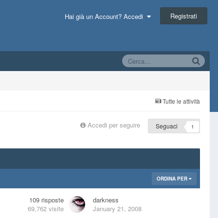
Registrati
Hai già un Account? Accedi
Tutte le attività
Accedi per seguire
Seguaci
1
ORDINA PER
109
risposte
darkness
69,762
visite
January 21, 2008