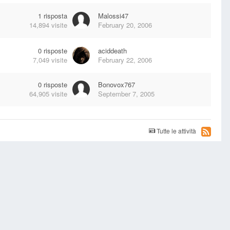
1
risposta
Malossi47
14,894
visite
February 20, 2006
0
risposte
aciddeath
7,049
visite
February 22, 2006
0
risposte
Bonovox767
64,905
visite
September 7, 2005
Tutte le attività