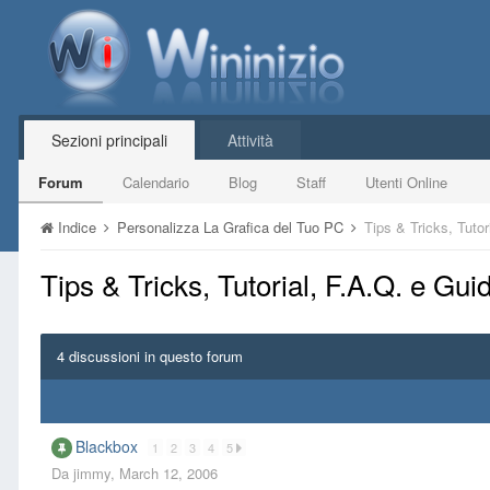
Sezioni principali
Attività
Forum
Calendario
Blog
Staff
Utenti Online
Indice
Personalizza La Grafica del Tuo PC
Tips & Tricks, Tuto
Tips & Tricks, Tutorial, F.A.Q. e Gu
4 discussioni in questo forum
Blackbox
1
2
3
4
5
Da
jimmy
,
March 12, 2006