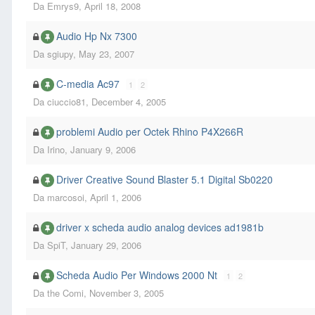
Da
Emrys9
,
April 18, 2008
Audio Hp Nx 7300
Da
sgiupy
,
May 23, 2007
C-media Ac97
1
2
Da
ciuccio81
,
December 4, 2005
problemi Audio per Octek Rhino P4X266R
Da
Irino
,
January 9, 2006
Driver Creative Sound Blaster 5.1 Digital Sb0220
Da
marcosoi
,
April 1, 2006
driver x scheda audio analog devices ad1981b
Da
SpiT
,
January 29, 2006
Scheda Audio Per Windows 2000 Nt
1
2
Da
the Comi
,
November 3, 2005