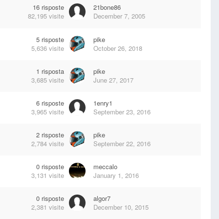
16
risposte
21bone86
82,195
visite
December 7, 2005
5
risposte
pike
5,636
visite
October 26, 2018
1
risposta
pike
3,685
visite
June 27, 2017
6
risposte
1enry1
3,965
visite
September 23, 2016
2
risposte
pike
2,784
visite
September 22, 2016
0
risposte
meccalo
3,131
visite
January 1, 2016
0
risposte
algor7
2,381
visite
December 10, 2015