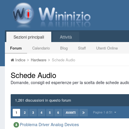
Sezioni principali
Attività
Forum
Calendario
Blog
Staff
Utenti Online
Indice
Hardware
Schede Audio
Schede Audio
Domande, consigli ed esperienze per la scelta delle schede audi
1,261 discussioni in questo forum
Pagine 1 di 51
1
2
3
4
5
6
AVANTI
Problema Driver Analog Devices