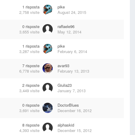
1
risposta
pike
2,758
visite
August 24, 2015
0
risposte
raffaele96
3,655
visite
May 12, 2014
1
risposta
pike
3,287
visite
February 6, 2014
7
risposte
avar93
6,778
visite
February 13, 2013
2
risposte
Giulia23
3,449
visite
January 7, 2013
0
risposte
DoctorBlues
3,691
visite
December 16, 2012
8
risposte
alphaskid
4,393
visite
December 15, 2012