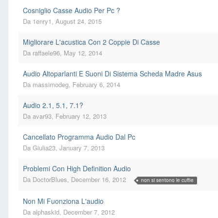
Cosniglio Casse Audio Per Pc ?
Da
1enry1
,
August 24, 2015
Migliorare L'acustica Con 2 Coppie Di Casse
Da
raffaele96
,
May 12, 2014
Audio Altoparlanti E Suoni Di Sistema Scheda Madre Asus
Da
massimodeg
,
February 6, 2014
Audio 2.1, 5.1, 7.1?
Da
avar93
,
February 12, 2013
Cancellato Programma Audio Dal Pc
Da
Giulia23
,
January 7, 2013
Problemi Con High Definition Audio
Da
DoctorBlues
,
December 16, 2012
non si sentono le cuffie
Non Mi Fuonziona L'audio
Da
alphaskid
,
December 7, 2012