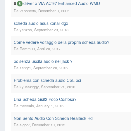
driver x VIA AC'97 Enhanced Audio WMD
Da
21bone86
,
December 3, 2005
scheda audio asus xonar dgx
Da
yenzoo
,
September 23, 2018
Come vedere voltaggio della propria scheda audio?
Da
Remm00
,
April 20, 2017
pc senza uscita audio nel jack ?
Da
1enry1
,
September 20, 2016
Problema con scheda audio CSL pci
Da
kyussziggy
,
September 21, 2016
Una Scheda Gsif2 Poco Costosa?
Da
meccalo
,
January 1, 2016
Non Sento Audio Con Scheda Realteck Hd
Da
algor7
,
December 10, 2015