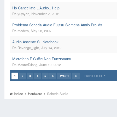
Ho Cancellato L'Audio.. Help
Da
yuyiyan
,
November 2, 2012
Problema Scheda Audio Fujitsu Siemens Amilo Pro V3
Da
madero
,
May 28, 2007
Audio Assente Su Notebook
Da
Revenge_light
,
July 14, 2012
Microfono E Cuffie Non Funzionanti
Da
MasterDilong
,
June 19, 2012
Pagine 1 di 51
1
2
3
4
5
6
AVANTI
Indice
Hardware
Schede Audio