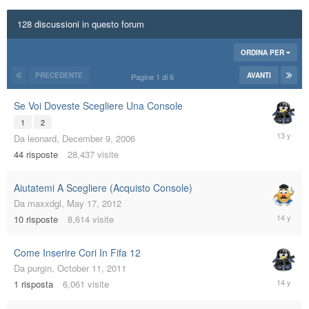
128 discussioni in questo forum
ORDINA PER
PRECEDENTE
AVANTI
Pagine 1 di 6
Se Voi Doveste Scegliere Una Console
1
2
January
Da
leonard
,
December 9, 2006
7,
44
risposte
28,437
visite
2013
Aiutatemi A Scegliere (Acquisto Console)
Da
maxxdgl
,
May 17, 2012
May
10
risposte
8,614
visite
21,
2012
Come Inserire Cori In Fifa 12
Da
purgin
,
October 11, 2011
April
1
risposta
6,061
visite
19,
2012