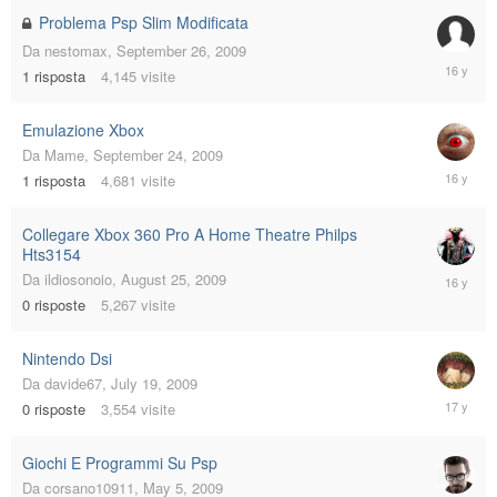
Problema Psp Slim Modificata
Da
nestomax
,
September 26, 2009
Septemb
1
risposta
4,145
visite
27,
2009
Emulazione Xbox
Da
Mame
,
September 24, 2009
Septemb
1
risposta
4,681
visite
25,
2009
Collegare Xbox 360 Pro A Home Theatre Philps
Hts3154
August
Da
ildiosonoio
,
August 25, 2009
25,
0
risposte
5,267
visite
2009
Nintendo Dsi
Da
davide67
,
July 19, 2009
July
0
risposte
3,554
visite
19,
2009
Giochi E Programmi Su Psp
Da
corsano10911
,
May 5, 2009