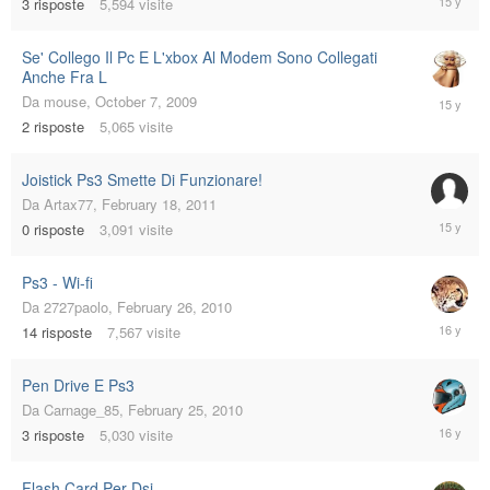
3
risposte
5,594
visite
18,
2011
Se' Collego Il Pc E L'xbox Al Modem Sono Collegati
Anche Fra L
February
Da
mouse
,
October 7, 2009
18,
2
risposte
5,065
visite
2011
Joistick Ps3 Smette Di Funzionare!
Da
Artax77
,
February 18, 2011
February
0
risposte
3,091
visite
18,
2011
Ps3 - Wi-fi
Da
2727paolo
,
February 26, 2010
March
14
risposte
7,567
visite
25,
2010
Pen Drive E Ps3
Da
Carnage_85
,
February 25, 2010
February
3
risposte
5,030
visite
25,
2010
Flash Card Per Dsi