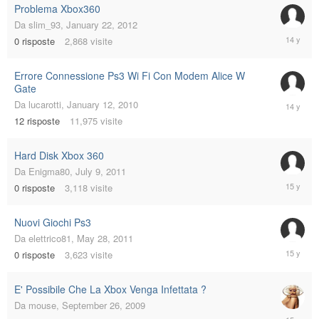
Problema Xbox360
Da
slim_93
,
January 22, 2012
January
0
risposte
2,868
visite
22,
2012
Errore Connessione Ps3 Wi Fi Con Modem Alice W
Gate
August
Da
lucarotti
,
January 12, 2010
26,
12
risposte
11,975
visite
2011
Hard Disk Xbox 360
Da
Enigma80
,
July 9, 2011
July
0
risposte
3,118
visite
9,
2011
Nuovi Giochi Ps3
Da
elettrico81
,
May 28, 2011
May
0
risposte
3,623
visite
28,
2011
E' Possibile Che La Xbox Venga Infettata ?
Da
mouse
,
September 26, 2009
February