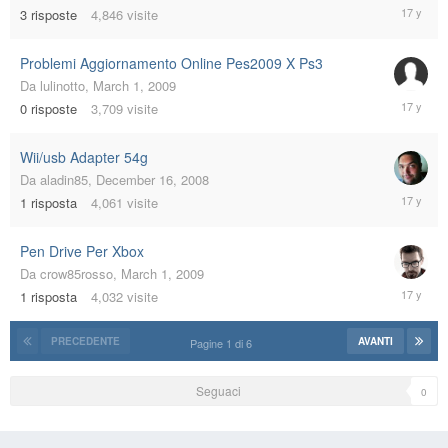
May
3
risposte
4,846
visite
7,
2009
Problemi Aggiornamento Online Pes2009 X Ps3
Da
lulinotto
,
March 1, 2009
March
0
risposte
3,709
visite
1,
2009
Wii/usb Adapter 54g
Da
aladin85
,
December 16, 2008
March
1
risposta
4,061
visite
1,
2009
Pen Drive Per Xbox
Da
crow85rosso
,
March 1, 2009
March
1
risposta
4,032
visite
1,
2009
PRECEDENTE
AVANTI
Pagine 1 di 6
Seguaci
0