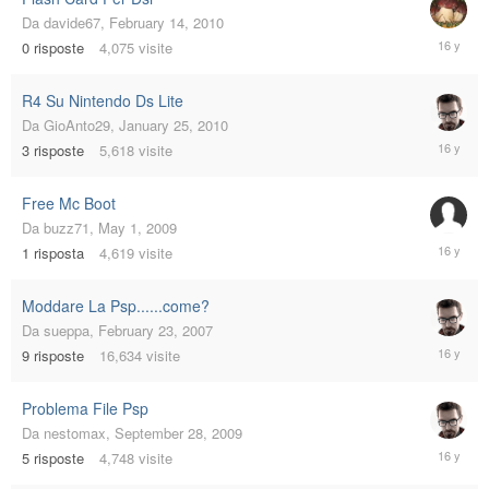
Da
davide67
,
February 14, 2010
February
0
risposte
4,075
visite
14,
2010
R4 Su Nintendo Ds Lite
Da
GioAnto29
,
January 25, 2010
January
3
risposte
5,618
visite
27,
2010
Free Mc Boot
Da
buzz71
,
May 1, 2009
Decembe
1
risposta
4,619
visite
28,
2009
Moddare La Psp......come?
Da
sueppa
,
February 23, 2007
Novembe
9
risposte
16,634
visite
9,
2009
Problema File Psp
Da
nestomax
,
September 28, 2009
Septemb
5
risposte
4,748
visite
30,
2009