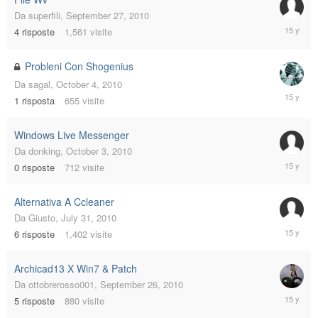
Da
superfili
,
September 27, 2010
October
4
risposte
1,561
visite
6,
2010
Probleni Con Shogenius
Da
sagal
,
October 4, 2010
October
1
risposta
655
visite
4,
2010
Windows Live Messenger
Da
donking
,
October 3, 2010
October
0
risposte
712
visite
3,
2010
Alternativa A Ccleaner
Da
Giusto
,
July 31, 2010
Septemb
6
risposte
1,402
visite
27,
2010
Archicad13 X Win7 & Patch
Da
ottobrerosso001
,
September 26, 2010
Septemb
5
risposte
880
visite
26,