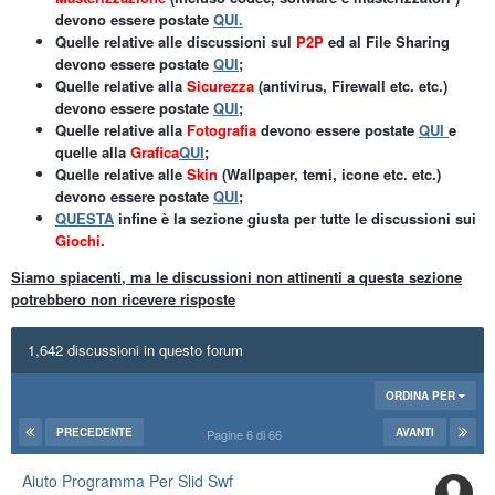
devono essere postate
QUI.
Quelle relative alle discussioni sul
P2P
ed al File Sharing
devono essere postate
QUI
;
Quelle relative alla
Sicurezza
(antivirus, Firewall etc. etc.)
devono essere postate
QUI
;
Quelle relative alla
Fotografia
devono essere postate
QUI
e
quelle alla
Grafica
QUI
;
Quelle relative alle
Skin
(Wallpaper, temi, icone etc. etc.)
devono essere postate
QUI
;
QUESTA
infine è la sezione giusta per tutte le discussioni sui
Giochi
.
Siamo spiacenti, ma le discussioni non attinenti a questa sezione
potrebbero non ricevere risposte
1,642 discussioni in questo forum
ORDINA PER
PRECEDENTE
AVANTI
Pagine 6 di 66
Aiuto Programma Per Slid Swf