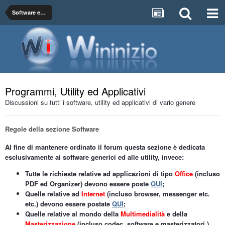
Software ed Utility
Programmi, Utility ed Applicativi
Discussioni su tutti i software, utility ed applicativi di vario genere
Regole della sezione Software
Al fine di mantenere ordinato il forum questa sezione è dedicata
esclusivamente ai software generici ed alle utility, invece:
Tutte le richieste relative ad applicazioni di tipo
Office
(incluso
PDF ed Organizer) devono essere poste
QUI
;
Quelle relative ad
Internet
(incluso browser, messenger etc.
etc.) devono essere postate
QUI
;
Quelle relative al mondo della
Multimedialità
e della
Masterizzazione
(incluso codec, software e masterizzatori )