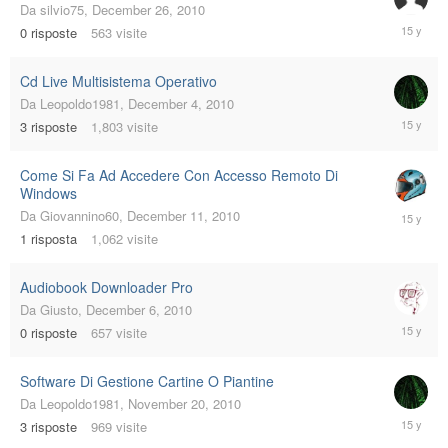
Da
silvio75
,
December 26, 2010
Decembe
0
risposte
563
visite
26,
2010
Cd Live Multisistema Operativo
Da
Leopoldo1981
,
December 4, 2010
Decembe
3
risposte
1,803
visite
21,
2010
Come Si Fa Ad Accedere Con Accesso Remoto Di
Windows
Decembe
Da
Giovannino60
,
December 11, 2010
11,
1
risposta
1,062
visite
2010
Audiobook Downloader Pro
Da
Giusto
,
December 6, 2010
Decembe
0
risposte
657
visite
6,
2010
Software Di Gestione Cartine O Piantine
Da
Leopoldo1981
,
November 20, 2010
Decembe
3
risposte
969
visite
6,