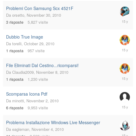
2010
Problemi Con Samsung Scx 4521F
Da
orsetto
,
November 30, 2010
Decembe
3
risposte
5,827
visite
1,
2010
Dubbio True Image
Da
torelli
,
October 29, 2010
Novembe
1
risposta
957
visite
28,
2010
File Eliminati Dal Cestino...ricomparsi!
Da
Claudia2009
,
November 8, 2010
Novembe
1
risposta
1,230
visite
28,
2010
Scomparsa Icona Pdf
Da
minotti
,
November 2, 2010
Novembe
6
risposte
9,953
visite
10,
2010
Problema Installazione Windows Live Messenger
Da
eagleman
,
November 4, 2010
Novembe