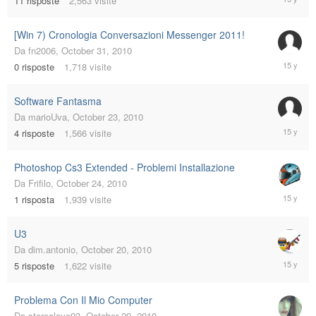
11
risposte
2,563
visite
10,
2010
[Win 7) Cronologia Conversazioni Messenger 2011!
Da
fn2006
,
October 31, 2010
October
0
risposte
1,718
visite
31,
2010
Software Fantasma
Da
marioUva
,
October 23, 2010
October
4
risposte
1,566
visite
24,
2010
Photoshop Cs3 Extended - Problemi Installazione
Da
Frifilo
,
October 24, 2010
October
1
risposta
1,939
visite
24,
2010
U3
Da
dim.antonio
,
October 20, 2010
October
5
risposte
1,622
visite
22,
2010
Problema Con Il Mio Computer
Da
stereolove93
,
October 20, 2010