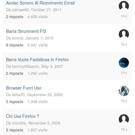
Avviso Sonoro Al Ricevimento Email
Da
sampei62
,
October 27, 2011
October
2
risposte
4,659
visite
27,
2011
Barra Strunmenti Ff3
Da
amme
,
January 7, 2010
January
9
risposte
2,041
visite
7,
2010
Barra Vuota Fastidiosa In Firefox
Da
tommy93fascio
,
May 4, 2007
May
2
risposte
1,292
visite
6,
2007
Browser Fuori Uso
Da
birba70
,
September 25, 2009
Septemb
3
risposte
1,348
visite
25,
2009
Chi Usa Firefox ?
Da
miciotta
,
November 3, 2009
Novembe
5
risposte
1,657
visite
11,