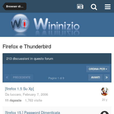
Browser di Navigazione, Client di Posta e Software per il Networking
Firefox e Thunderbird
213 discussioni in questo forum
ORDINA PER
PRECEDENTE
AVANTI
Pagine 1 di 9
[firefox 1.5 Su Xp]
Da
luccaro
,
February 7, 2006
February
11
risposte
1,763
visite
7,
2006
[firefox 15.] Password Dimenticata