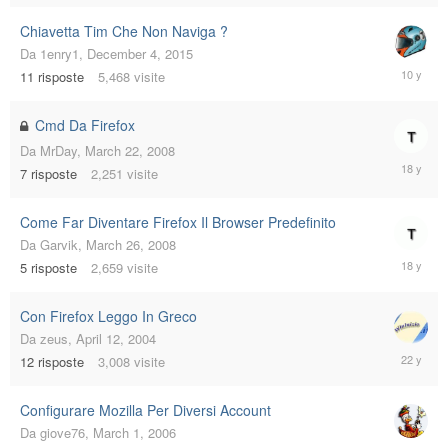
2009
Chiavetta Tim Che Non Naviga ?
Da
1enry1
,
December 4, 2015
Decembe
11
risposte
5,468
visite
17,
2015
Cmd Da Firefox
Da
MrDay
,
March 22, 2008
March
7
risposte
2,251
visite
25,
2008
Come Far Diventare Firefox Il Browser Predefinito
Da
Garvik
,
March 26, 2008
March
5
risposte
2,659
visite
26,
2008
Con Firefox Leggo In Greco
Da
zeus
,
April 12, 2004
April
12
risposte
3,008
visite
13,
2004
Configurare Mozilla Per Diversi Account
Da
giove76
,
March 1, 2006
March