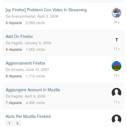
[xp Firefox] Problemi Con Video In Streaming
Da
ilvampirolestat
,
April 5, 2008
April
5
risposte
2,863
visite
5,
2008
Add On Firefox
Da
fragola
,
January 5, 2009
January
4
risposte
1,852
visite
6,
2009
Aggiornamenti Firefox
Da
ernesto
,
June 15, 2007
June
6
risposte
1,712
visite
16,
2007
Aggiungere Account In Mozilla
Da
fragola
,
April 9, 2009
April
7
risposte
4,366
visite
14,
2009
Aiuto Per Mozilla Firebird
1
2
Decembe