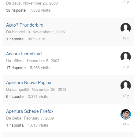
Da
zeus
,
November 26, 2003
1,
38
risposte
7,632
visite
2003
Aiuto? Thunderbird
Da
birindelli.0
,
November 1, 2006
Novembe
1
risposta
997
visite
1,
2006
Ancora Incredimail
Da
.Silver.
,
December 5, 2003
Decembe
17
risposte
5,956
visite
14,
2003
Apertura Nuova Pagina
Da
sampei62
,
November 26, 2013
Novembe
6
risposte
3,371
visite
27,
2013
Apertura Schede Firefox
Da
Bebe
,
February 7, 2009
February
1
risposta
1,613
visite
8,
2009