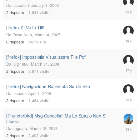
Da
luccaro
,
February 8, 2006
February
2
risposte
1,841
visite
8,
2006
[firefox 2] Va In Tilt!
Da
Zawa-Nera
,
March 4, 2007
March
0
risposte
947
visite
4,
2007
[firefox] Impossibile Visualizzare File Pdf
Da
luigi1986
,
March 31, 2008
October
2
risposte
3,671
visite
12,
2008
[firefox] Navigazione Rallentata Su Un Sito
Da
luccaro
,
April 1, 2006
April
3
risposte
1,464
visite
3,
2006
[Thunderbird] Msg Cancellati Ma Lo Spazio Non Si
Libera
March
Da
saguaro
,
March 18, 2013
19,
2
risposte
3,493
visite
2013