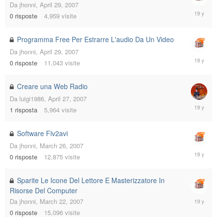
Da
jhonni
,
April 29, 2007
April
0
risposte
4,959
visite
29,
2007
Programma Free Per Estrarre L'audio Da Un Video
Da
jhonni
,
April 29, 2007
April
0
risposte
11,043
visite
29,
2007
Creare una Web Radio
Da
luigi1986
,
April 27, 2007
April
1
risposta
5,964
visite
27,
2007
Software Flv2avi
Da
jhonni
,
March 26, 2007
March
0
risposte
12,875
visite
26,
2007
Sparite Le Icone Del Lettore E Masterizzatore In
Risorse Del Computer
March
Da
jhonni
,
March 22, 2007
22,
0
risposte
15,096
visite
2007