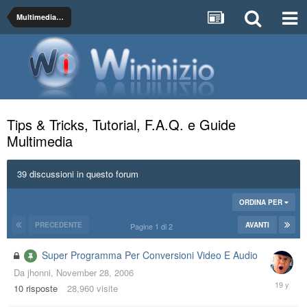
Multimedia Audio e Video
Tips & Tricks, Tutorial, F.A.Q. e Guide
Multimedia
39 discussioni in questo forum
ORDINA PER
PRECEDENTE
AVANTI
Pagine 1 di 2
Super Programma Per Conversioni Video E Audio
Da
jhonni
,
November 28, 2006
May
10
risposte
28,960
visite
19,
2007