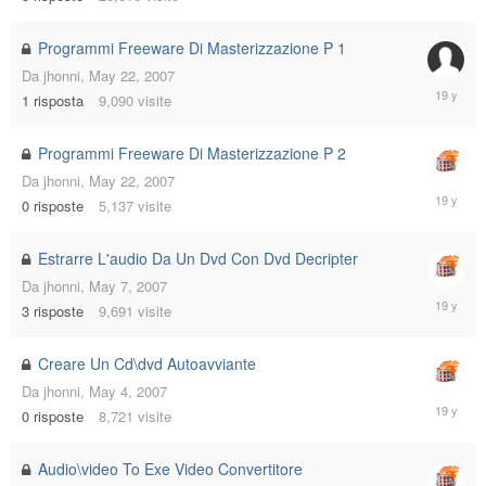
23,
2007
Programmi Freeware Di Masterizzazione P 1
Da
jhonni
,
May 22, 2007
May
1
risposta
9,090
visite
22,
2007
Programmi Freeware Di Masterizzazione P 2
Da
jhonni
,
May 22, 2007
May
0
risposte
5,137
visite
22,
2007
Estrarre L'audio Da Un Dvd Con Dvd Decripter
Da
jhonni
,
May 7, 2007
May
3
risposte
9,691
visite
7,
2007
Creare Un Cd\dvd Autoavviante
Da
jhonni
,
May 4, 2007
May
0
risposte
8,721
visite
4,
2007
Audio\video To Exe Video Convertitore