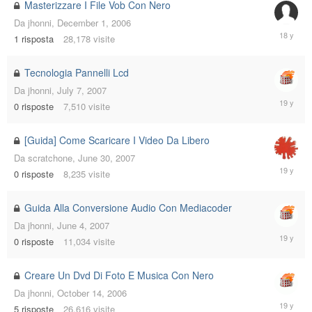
Masterizzare I File Vob Con Nero
Da
jhonni
,
December 1, 2006
October
1
risposta
28,178
visite
5,
2007
Tecnologia Pannelli Lcd
Da
jhonni
,
July 7, 2007
July
0
risposte
7,510
visite
7,
2007
[Guida] Come Scaricare I Video Da Libero
Da
scratchone
,
June 30, 2007
June
0
risposte
8,235
visite
30,
2007
Guida Alla Conversione Audio Con Mediacoder
Da
jhonni
,
June 4, 2007
June
0
risposte
11,034
visite
4,
2007
Creare Un Dvd Di Foto E Musica Con Nero
Da
jhonni
,
October 14, 2006
May
5
risposte
26,616
visite