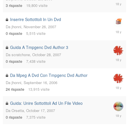
January
3
risposte
19,800
visite
17,
2008
Inserire Sottotitoli In Un Dvd
Da
jhonni
,
November 26, 2007
Novembe
0
risposte
5,515
visite
26,
2007
Guida A Tmpgenc Dvd Author 3
Da
scratchone
,
October 28, 2007
October
0
risposte
7,438
visite
28,
2007
Da Mpeg A Dvd Con Tmpgenc Dvd Author
Da
jhonni
,
September 16, 2006
October
24
risposte
13,915
visite
23,
2007
Guida: Unire Sottotitoli Ad Un File Video
Da
Orsetta
,
October 17, 2007
October
0
risposte
7,375
visite
17,
2007