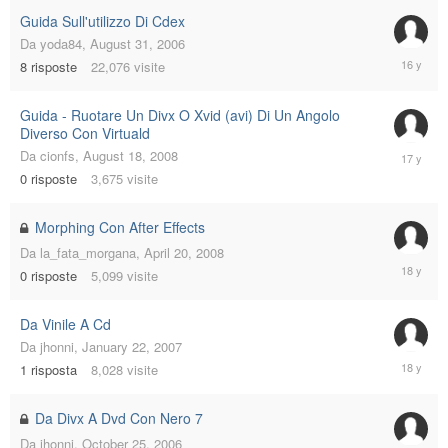
Guida Sull'utilizzo Di Cdex
Da
yoda84
,
August 31, 2006
March
8
risposte
22,076
visite
11,
2010
Guida - Ruotare Un Divx O Xvid (avi) Di Un Angolo
Diverso Con Virtuald
August
Da
cionfs
,
August 18, 2008
18,
0
risposte
3,675
visite
2008
Morphing Con After Effects
Da
la_fata_morgana
,
April 20, 2008
April
0
risposte
5,099
visite
20,
2008
Da Vinile A Cd
Da
jhonni
,
January 22, 2007
March
1
risposta
8,028
visite
18,
2008
Da Divx A Dvd Con Nero 7
Da
jhonni
,
October 25, 2006