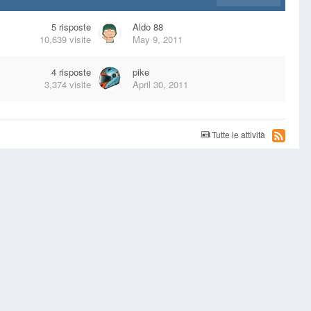
5
risposte
Aldo 88
10,639
visite
May 9, 2011
4
risposte
pike
3,374
visite
April 30, 2011
Tutte le attività