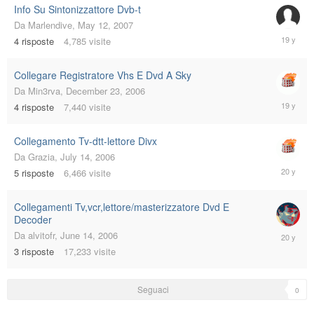
Info Su Sintonizzattore Dvb-t
Da
Marlendive
,
May 12, 2007
May
4
risposte
4,785
visite
13,
2007
Collegare Registratore Vhs E Dvd A Sky
Da
Min3rva
,
December 23, 2006
Decembe
4
risposte
7,440
visite
24,
2006
Collegamento Tv-dtt-lettore Divx
Da
Grazia
,
July 14, 2006
July
5
risposte
6,466
visite
14,
2006
Collegamenti Tv,vcr,lettore/masterizzatore Dvd E
Decoder
June
Da
alvitofr
,
June 14, 2006
14,
3
risposte
17,233
visite
2006
Seguaci
0