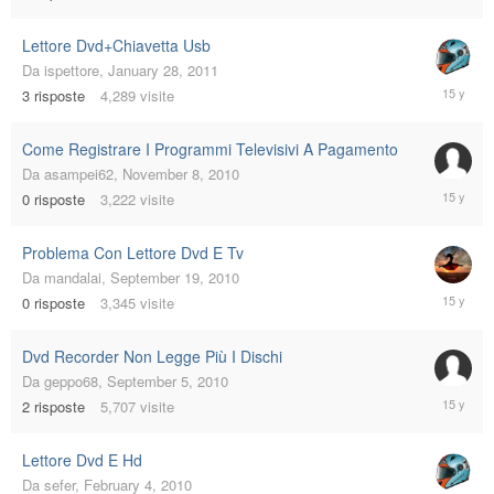
5,
2011
Lettore Dvd+Chiavetta Usb
Da
ispettore
,
January 28, 2011
January
3
risposte
4,289
visite
28,
2011
Come Registrare I Programmi Televisivi A Pagamento
Da
asampei62
,
November 8, 2010
Novembe
0
risposte
3,222
visite
8,
2010
Problema Con Lettore Dvd E Tv
Da
mandalai
,
September 19, 2010
Septemb
0
risposte
3,345
visite
19,
2010
Dvd Recorder Non Legge Più I Dischi
Da
geppo68
,
September 5, 2010
Septemb
2
risposte
5,707
visite
8,
2010
Lettore Dvd E Hd
Da
sefer
,
February 4, 2010