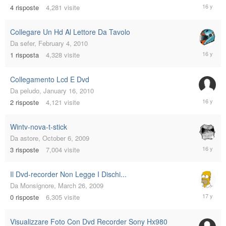
February
4
risposte
4,281
visite
5,
2010
Collegare Un Hd Al Lettore Da Tavolo
Da
sefer
,
February 4, 2010
February
1
risposta
4,328
visite
4,
2010
Collegamento Lcd E Dvd
Da
peludo
,
January 16, 2010
January
2
risposte
4,121
visite
16,
2010
Wintv-nova-t-stick
Da
astore
,
October 6, 2009
October
3
risposte
7,004
visite
9,
2009
Il Dvd-recorder Non Legge I Dischi...
Da
Monsignore
,
March 26, 2009
March
0
risposte
6,305
visite
26,
2009
Visualizzare Foto Con Dvd Recorder Sony Hx980