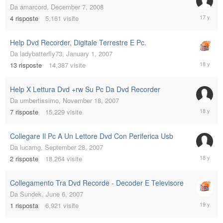
Da
amarcord
,
December 7, 2008
Decembe
4
risposte
5,161
visite
8,
2008
Help Dvd Recorder, Digitale Terrestre E Pc.
Da
ladybatterfly73
,
January 1, 2007
February
13
risposte
14,387
visite
17,
2008
Help X Lettura Dvd +rw Su Pc Da Dvd Recorder
Da
umbertissimo
,
November 18, 2007
Decembe
7
risposte
15,229
visite
9,
2007
Collegare Il Pc A Un Lettore Dvd Con Periferica Usb
Da
lucamg
,
September 28, 2007
October
2
risposte
18,264
visite
3,
2007
Collegamento Tra Dvd Recorde - Decoder E Televisore
Da
Sundek
,
June 6, 2007
June
1
risposta
6,921
visite
7,
2007