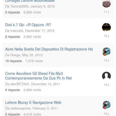
Consiglio Lettore Multimediale
Da
Texone2000
,
January 6, 2015
January
0
risposte
6,669
visite
6,
2015
Dvd 4.7 Gb: +R Oppure -R?
Da
meccalo
,
December 17, 2012
Decembe
0
risposte
3,940
visite
17,
2012
Aiuto Nella Scelta Del Dispositivo Di Registrazione Hd
Da
Desga
,
May 23, 2012
May
15
risposte
7,575
visite
25,
2012
Come Ascoltare Gli Stessi File.Mp3
Contemporaneamente Da Due Pc In Ret
Decembe
Da
alexBETA25
,
December 13, 2011
13,
0
risposte
2,866
visite
2011
Lettore Bluray E Navigazione Web
Da
stefanoquinto
,
February 3, 2011
February
3
risposte
4,018
visite