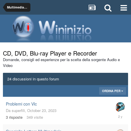
Multimedia Audio e Video
CD, DVD, Blu-ray Player e Recorder
Domande, consigli ed esperienze per la scelta della sorgente Audio e
Video
24 discussioni in questo forum
ORDINA PER
Problemi con Vlc
Da
superfili
,
October 23, 2023
Novembe
3
risposte
349
visite
4,
2023