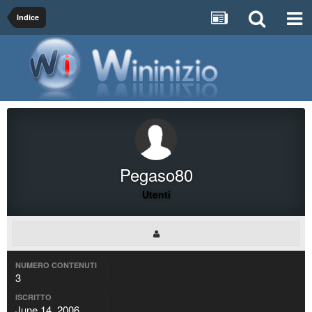
Indice
Pegaso80
Utenti
NUMERO CONTENUTI
3
ISCRITTO
June 14, 2006