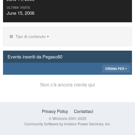
ULTIMA VISITA
June 15, 2006
Tipo di contenuto
Events inseriti da Pegaso80
ORDINA PER
Non c'è ancora niente qui
Privacy Policy
Contattaci
© WinInizio 2001-2025
Community Software by Invision Power Services, Inc.