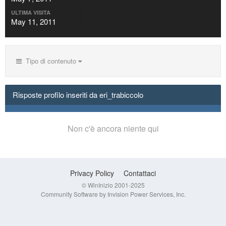
ULTIMA VISITA
May 11, 2011
Tipo di contenuto
Risposte profilo inseriti da eri_trabiccolo
Non c'è ancora niente qui
Privacy Policy
Contattaci
© WinInizio 2001-2025
Community Software by Invision Power Services, Inc.