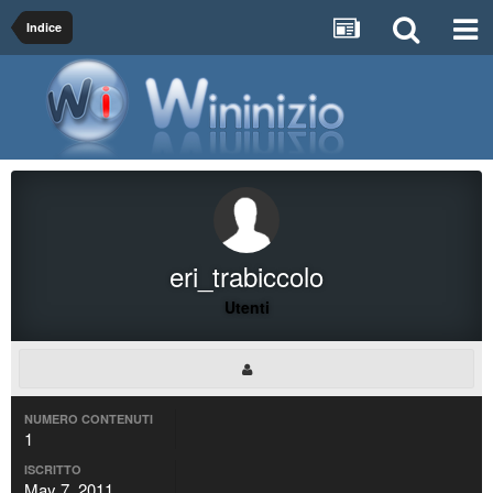
Indice
eri_trabiccolo
Utenti
NUMERO CONTENUTI
1
ISCRITTO
May 7, 2011