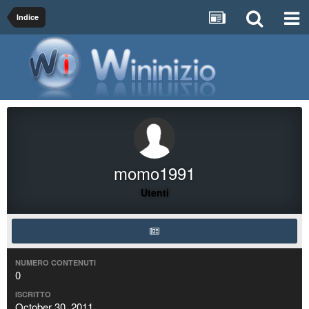
Indice
momo1991
Utenti
NUMERO CONTENUTI
0
ISCRITTO
October 30, 2011