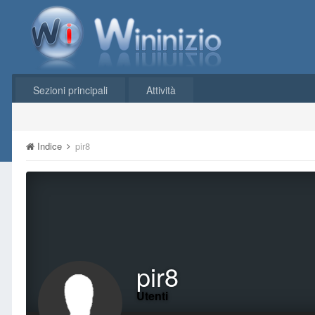
Sezioni principali
Attività
Indice
pir8
pir8
Utenti