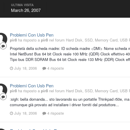
ULTIMA VISITA
March 26, 2007
Problemi Con Usb Pen
pir8
ha risposto a
pir8
nel forum
Hard Disk, SSD, Memory Card, USB 
Proprietà della scheda madre: ID scheda madre <DMI> Nome scheda m
Intel NetBurst Bus 64 bit Clock reale 100 MHz (QDR) Clock effettivo
Tipo bus DDR SDRAM Bus 64 bit Clock reale 133 MHz (DDR) Clock effe
July 18, 2006
4 risposte
Problemi Con Usb Pen
pir8
ha risposto a
pir8
nel forum
Hard Disk, SSD, Memory Card, USB 
:sigh: bella domanda... sto lavorando su un portatile Thinkpad r50e, ma 
comunque già provato ad installare i driver forniti dal produttore...
July 18, 2006
4 risposte