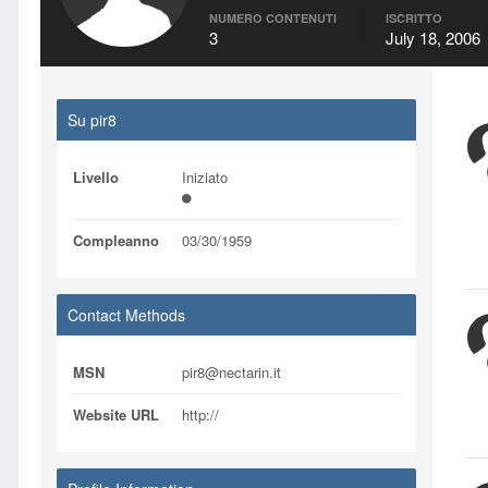
NUMERO CONTENUTI
ISCRITTO
3
July 18, 2006
Su pir8
Livello
Iniziato
Compleanno
03/30/1959
Contact Methods
MSN
pir8@nectarin.it
Website URL
http://