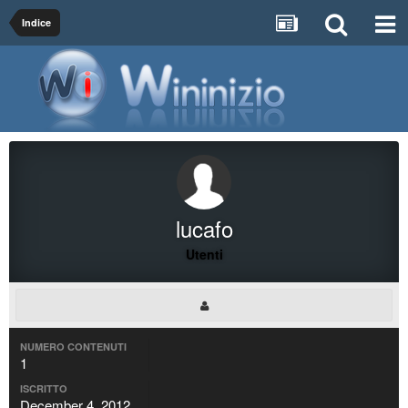
Indice
lucafo
Utenti
NUMERO CONTENUTI
1
ISCRITTO
December 4, 2012