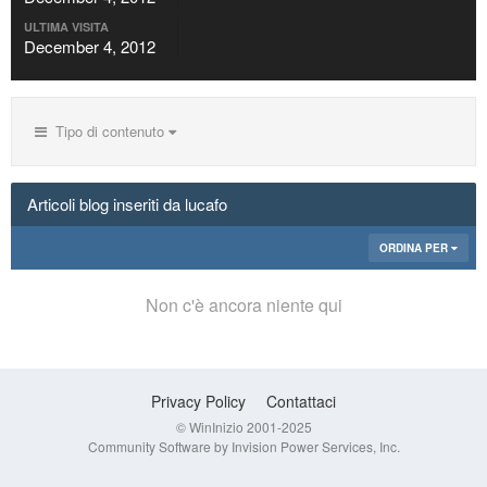
ULTIMA VISITA
December 4, 2012
Tipo di contenuto
Articoli blog inseriti da lucafo
ORDINA PER
Non c'è ancora niente qui
Privacy Policy
Contattaci
© WinInizio 2001-2025
Community Software by Invision Power Services, Inc.