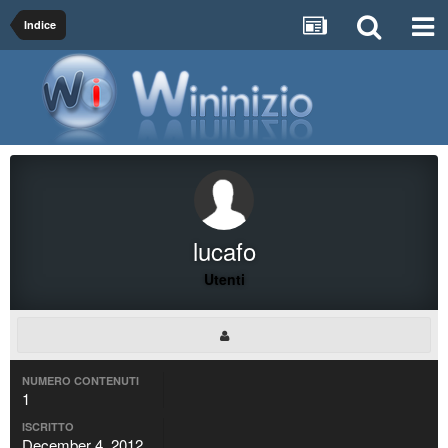
Indice
lucafo
Utenti
NUMERO CONTENUTI
1
ISCRITTO
December 4, 2012