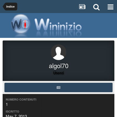
Indice
algol70
Utenti
NUMERO CONTENUTI
1
ISCRITTO
May 7, 2013