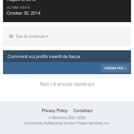
ULTIMA VISITA
October 30, 2014
Tipo di contenuto
Commenti sul profilo inseriti da itacus
ORDINA PER
Non c'è ancora niente qui
Privacy Policy
Contattaci
© WinInizio 2001-2025
Community Software by Invision Power Services, Inc.