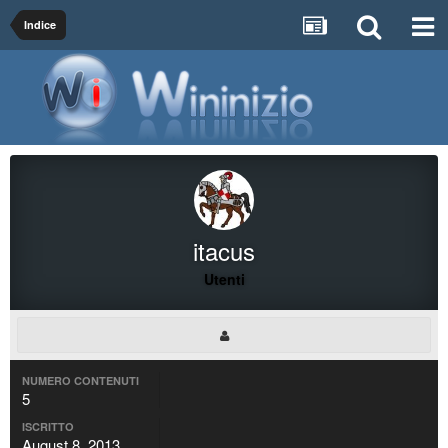
Indice
itacus
Utenti
NUMERO CONTENUTI
5
ISCRITTO
August 8, 2013