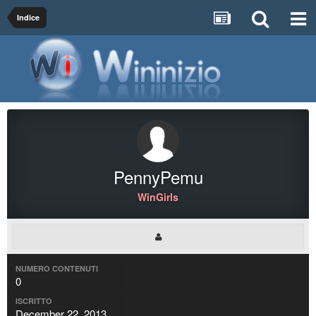
Indice
PennyPemu
WinGirls
NUMERO CONTENUTI
0
ISCRITTO
December 22, 2013