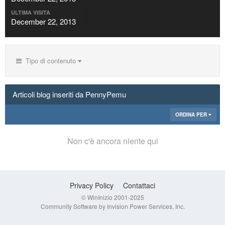
ULTIMA VISITA
December 22, 2013
Tipo di contenuto
Articoli blog inseriti da PennyPemu
ORDINA PER
Non c'è ancora niente qui
Privacy Policy
Contattaci
© WinInizio 2001-2025
Community Software by Invision Power Services, Inc.