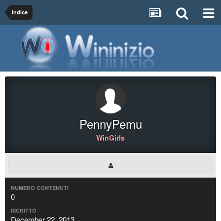
Indice
PennyPemu
WinGirls
NUMERO CONTENUTI
0
ISCRITTO
December 22, 2013