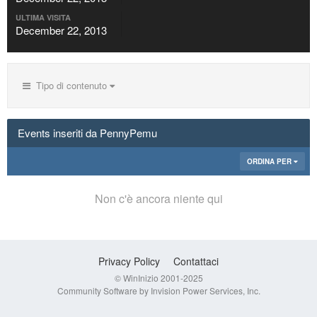
ULTIMA VISITA
December 22, 2013
Tipo di contenuto
Events inseriti da PennyPemu
ORDINA PER
Non c'è ancora niente qui
Privacy Policy
Contattaci
© WinInizio 2001-2025
Community Software by Invision Power Services, Inc.