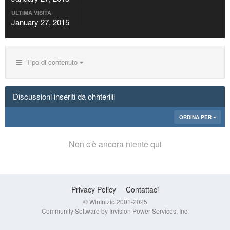
ULTIMA VISITA
January 27, 2015
Tipo di contenuto
Discussioni inseriti da ohhteriiii
ORDINA PER
Non c'è ancora niente qui
Privacy Policy
Contattaci
© WinInizio 2001-2025
Community Software by Invision Power Services, Inc.