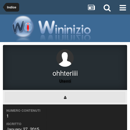
Indice
ohhteriiii
Utenti
NUMERO CONTENUTI
1
ISCRITTO
January 27, 2015