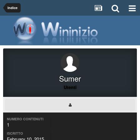
Indice
Sumer
Utenti
NUMERO CONTENUTI
1
ISCRITTO
February 10, 2015