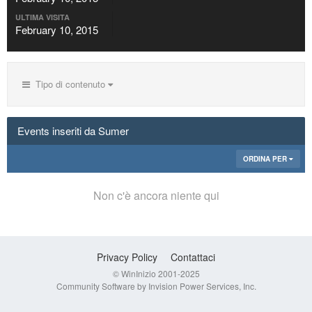
ULTIMA VISITA
February 10, 2015
Tipo di contenuto
Events inseriti da Sumer
ORDINA PER
Non c'è ancora niente qui
Privacy Policy
Contattaci
© WinInizio 2001-2025
Community Software by Invision Power Services, Inc.