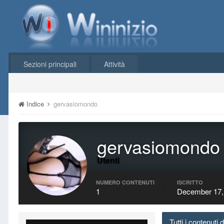
Sezioni principali
Attività
Indice
gervasiomondo
gervasiomondo
Utenti
NUMERO CONTENUTI
ISCRITTO
1
December 17,
Tutti i contenuti