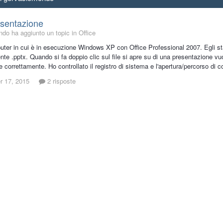
esentazione
do ha aggiunto un topic in
Office
ter in cui è in esecuzione Windows XP con Office Professional 2007. Egli sta 
te .pptx. Quando si fa doppio clic sul file si apre su di una presentazione vuota
re correttamente. Ho controllato il registro di sistema e l'apertura/percorso di co
 17, 2015
2 risposte