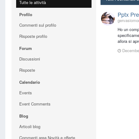
Tutte le attività
Pptx Pr
Profilo
gervasiomon
Commenti sul profilo
Ho un compu
specificamen
Risposte profilo
allora si ap
Forum
December
Discussioni
Risposte
Calendario
Events
Event Comments
Blog
Articoli blog
Commenti area Novità e offerte