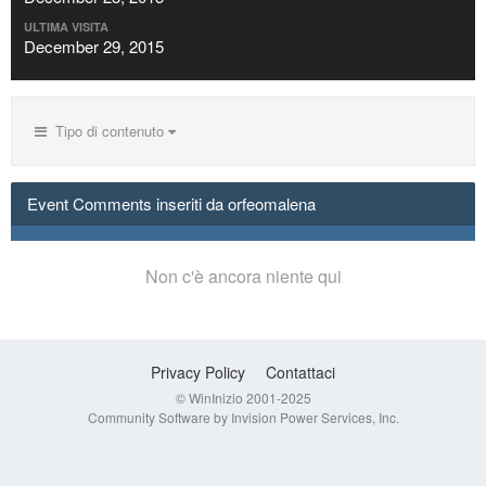
ULTIMA VISITA
December 29, 2015
Tipo di contenuto
Event Comments inseriti da orfeomalena
Non c'è ancora niente qui
Privacy Policy
Contattaci
© WinInizio 2001-2025
Community Software by Invision Power Services, Inc.