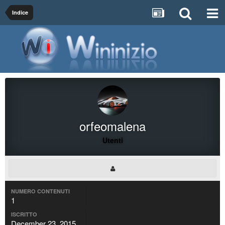
Indice
orfeomalena
Utenti
NUMERO CONTENUTI
1
ISCRITTO
December 23, 2015