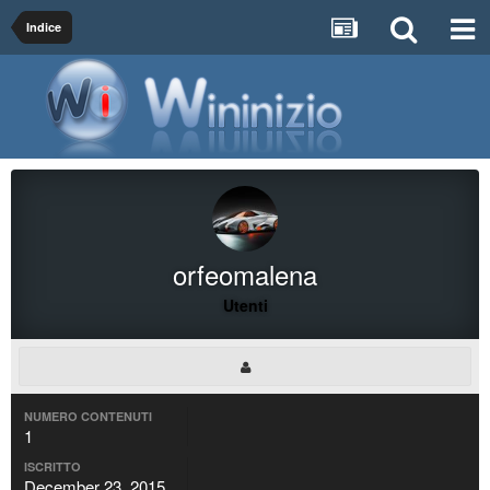
Indice
orfeomalena
Utenti
NUMERO CONTENUTI
1
ISCRITTO
December 23, 2015