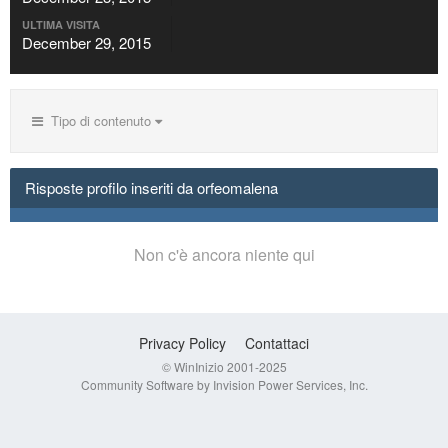
ULTIMA VISITA
December 29, 2015
Tipo di contenuto
Risposte profilo inseriti da orfeomalena
Non c'è ancora niente qui
Privacy Policy
Contattaci
© WinInizio 2001-2025
Community Software by Invision Power Services, Inc.