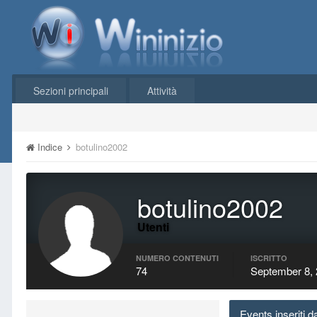
Sezioni principali
Attività
Indice
botulino2002
botulino2002
Utenti
NUMERO CONTENUTI
ISCRITTO
74
September 8,
Events inseriti d