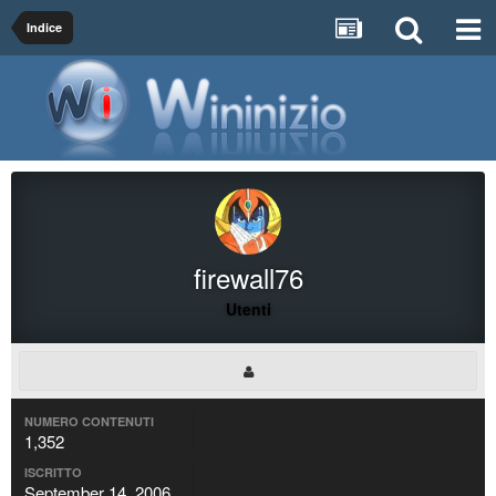
Indice
firewall76
Utenti
NUMERO CONTENUTI
1,352
ISCRITTO
September 14, 2006