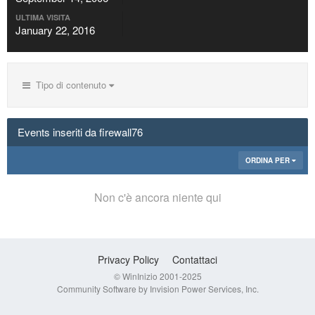
ULTIMA VISITA
January 22, 2016
Tipo di contenuto
Events inseriti da firewall76
ORDINA PER
Non c'è ancora niente qui
Privacy Policy
Contattaci
© WinInizio 2001-2025
Community Software by Invision Power Services, Inc.