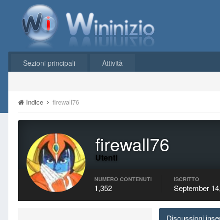
Sezioni principali
Attività
Indice
firewall76
firewall76
Utenti
NUMERO CONTENUTI
ISCRITTO
1,352
September 14
Discussioni inser