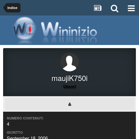
Indice
maujiK750i
Utenti
NUMERO CONTENUTI
4
ISCRITTO
September 18, 2006