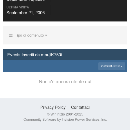
ULTIMA VISITA
September 21, 2006
Tipo di contenuto
Events inseriti da maujiK750i
ORDINA PER
Non c'è ancora niente qui
Privacy Policy
Contattaci
© WinInizio 2001-2025
Community Software by Invision Power Services, Inc.