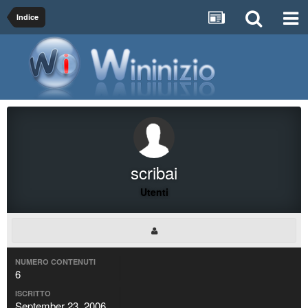
Indice
scribai
Utenti
NUMERO CONTENUTI
6
ISCRITTO
September 23, 2006