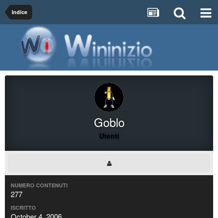
Indice
Goblo
Utenti
NUMERO CONTENUTI
277
ISCRITTO
October 4, 2006