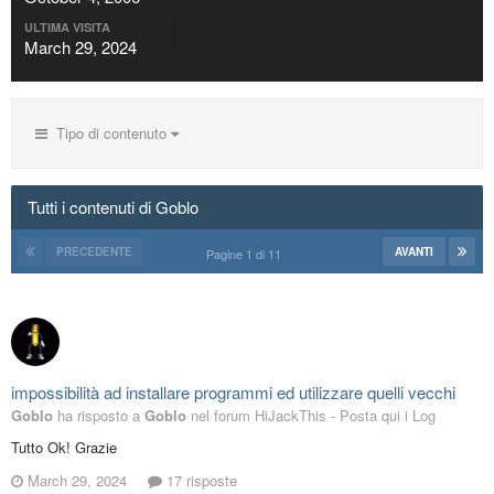
ULTIMA VISITA
March 29, 2024
Tipo di contenuto
Tutti i contenuti di Goblo
PRECEDENTE
AVANTI
Pagine 1 di 11
impossibilità ad installare programmi ed utilizzare quelli vecchi
Goblo
ha risposto a
Goblo
nel forum
HiJackThis - Posta qui i Log
Tutto Ok! Grazie
March 29, 2024
17 risposte