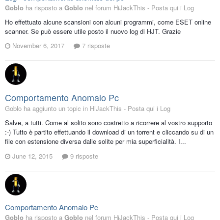
Goblo
ha risposto a
Goblo
nel forum
HiJackThis - Posta qui i Log
Ho effettuato alcune scansioni con alcuni programmi, come ESET online
scanner. Se può essere utile posto il nuovo log di HJT. Grazie
November 6, 2017
7 risposte
Comportamento Anomalo Pc
Goblo ha aggiunto un topic in
HiJackThis - Posta qui i Log
Salve, a tutti. Come al solito sono costretto a ricorrere al vostro supporto
:-) Tutto è partito effettuando il download di un torrent e cliccando su di un
file con estensione diversa dalle solite per mia superficialità. I...
June 12, 2015
9 risposte
Comportamento Anomalo Pc
Goblo
ha risposto a
Goblo
nel forum
HiJackThis - Posta qui i Log