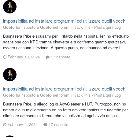
impossibilità ad installare programmi ed utilizzare quelli vecchi
Goblo
ha risposto a
Goblo
nel forum
HiJackThis - Posta qui i Log
Buonasera Pike e scusami per il ritardo nella risposta. Ieri ho effettuato
scansione con KRD tramite chiavetta e ti confermo quanto ipotizzavi,
ovvero nessuna infezione. A questo punto, continuando ad avere i...
February 18, 2024
17 risposte
impossibilità ad installare programmi ed utilizzare quelli vecchi
Goblo
ha risposto a
Goblo
nel forum
HiJackThis - Posta qui i Log
Buonasera Pike, ti allego log di AdwCleaner e HJT. Purtroppo, non ho
notato alcun miglioramento ed ho fatto davvero tantissime ricerche per
eliminare ad esempio l'errore che visualizzo ad ogni avvio del pc...
February 4, 2024
17 risposte