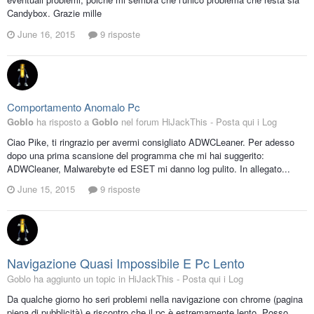
Candybox. Grazie mille
June 16, 2015
9 risposte
Comportamento Anomalo Pc
Goblo
ha risposto a
Goblo
nel forum
HiJackThis - Posta qui i Log
Ciao Pike, ti ringrazio per avermi consigliato ADWCLeaner. Per adesso
dopo una prima scansione del programma che mi hai suggerito:
ADWCleaner, Malwarebyte ed ESET mi danno log pulito. In allegato...
June 15, 2015
9 risposte
Navigazione Quasi Impossibile E Pc Lento
Goblo ha aggiunto un topic in
HiJackThis - Posta qui i Log
Da qualche giorno ho seri problemi nella navigazione con chrome (pagina
piena di pubblicità) e riscontro che il pc è estremamente lento. Posso