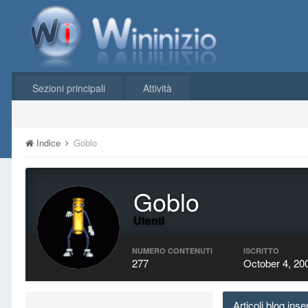
Sezioni principali
Attività
Indice
Goblo
Goblo
Utenti
NUMERO CONTENUTI
ISCRITTO
277
October 4, 20
Articoli blog inse