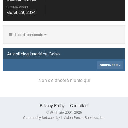
ULTIMA VISITA
March 29, 2024
Tipo di contenuto
Articoli blog inseriti da Goblo
ORDINA PER
Non c'è ancora niente qui
Privacy Policy
Contattaci
© WinInizio 2001-2025
Community Software by Invision Power Services, Inc.