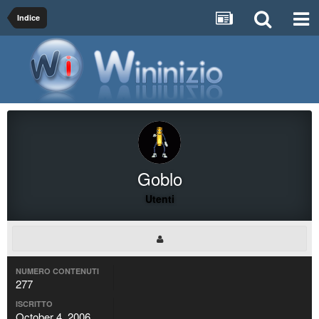
Indice
Goblo
Utenti
NUMERO CONTENUTI
277
ISCRITTO
October 4, 2006