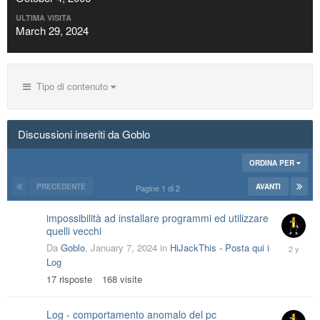
ULTIMA VISITA
March 29, 2024
Tipo di contenuto
Discussioni inseriti da Goblo
ORDINA PER
PRECEDENTE
AVANTI
Pagine 1 di 2
impossibilità ad installare programmi ed utilizzare
quelli vecchi
March
Da
Goblo
,
January 7, 2024
in
HiJackThis - Posta qui i
29,
Log
2024
17
risposte
168
visite
Log - comportamento anomalo del pc