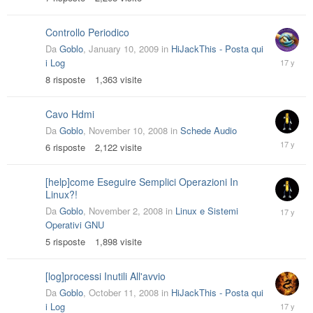
2009
Controllo Periodico
Da
Goblo
,
January 10, 2009
in
HiJackThis - Posta qui
January
i Log
18,
8
risposte
1,363
visite
2009
Cavo Hdmi
Da
Goblo
,
November 10, 2008
in
Schede Audio
Novembe
6
risposte
2,122
visite
13,
2008
[help]come Eseguire Semplici Operazioni In
Linux?!
Novembe
Da
Goblo
,
November 2, 2008
in
Linux e Sistemi
10,
Operativi GNU
2008
5
risposte
1,898
visite
[log]processi Inutili All'avvio
Da
Goblo
,
October 11, 2008
in
HiJackThis - Posta qui
October
i Log