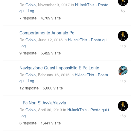
Da
Goblo
,
November 3, 2017
in
HiJackThis - Posta
Decembe
qui i Log
4,
7
risposte
4,709
visite
2017
Comportamento Anomalo Pc
Da
Goblo
,
June 12, 2015
in
HiJackThis - Posta qui i
June
Log
21,
9
risposte
5,422
visite
2015
Navigazione Quasi Impossibile E Pc Lento
Da
Goblo
,
February 16, 2015
in
HiJackThis - Posta
February
qui i Log
27,
12
risposte
5,060
visite
2015
Il Pc Non Si Avvia/riavvia
Da
Goblo
,
April 30, 2013
in
HiJackThis - Posta qui i
May
Log
6,
6
risposte
1,441
visite
2013