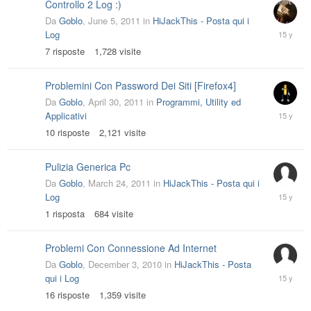
Controllo 2 Log :)
Da
Goblo
,
June 5, 2011
in
HiJackThis - Posta qui i
June
Log
13,
7
risposte
1,728
visite
2011
Problemini Con Password Dei Siti [Firefox4]
Da
Goblo
,
April 30, 2011
in
Programmi, Utility ed
May
Applicativi
8,
10
risposte
2,121
visite
2011
Pulizia Generica Pc
Da
Goblo
,
March 24, 2011
in
HiJackThis - Posta qui i
March
Log
24,
1
risposta
684
visite
2011
Problemi Con Connessione Ad Internet
Da
Goblo
,
December 3, 2010
in
HiJackThis - Posta
Decembe
qui i Log
11,
16
risposte
1,359
visite
2010