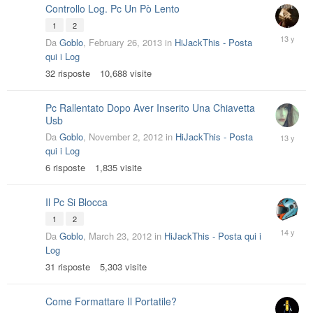
Controllo Log. Pc Un Pò Lento
1
2
March
Da
Goblo
,
February 26, 2013
in
HiJackThis - Posta
14,
qui i Log
2013
32
risposte
10,688
visite
Pc Rallentato Dopo Aver Inserito Una Chiavetta
Usb
Novembe
Da
Goblo
,
November 2, 2012
in
HiJackThis - Posta
24,
qui i Log
2012
6
risposte
1,835
visite
Il Pc Si Blocca
1
2
April
Da
Goblo
,
March 23, 2012
in
HiJackThis - Posta qui i
3,
Log
2012
31
risposte
5,303
visite
Come Formattare Il Portatile?