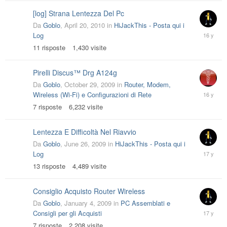
[log] Strana Lentezza Del Pc
Da
Goblo
,
April 20, 2010
in
HiJackThis - Posta qui i
April
Log
24,
11
risposte
1,430
visite
2010
Pirelli Discus™ Drg A124g
Da
Goblo
,
October 29, 2009
in
Router, Modem,
October
Wireless (Wi-Fi) e Configurazioni di Rete
30,
7
risposte
6,232
visite
2009
Lentezza E Difficoltà Nel Riavvio
Da
Goblo
,
June 26, 2009
in
HiJackThis - Posta qui i
June
Log
29,
13
risposte
4,489
visite
2009
Consiglio Acquisto Router Wireless
Da
Goblo
,
January 4, 2009
in
PC Assemblati e
March
Consigli per gli Acquisti
3,
7
risposte
2,208
visite