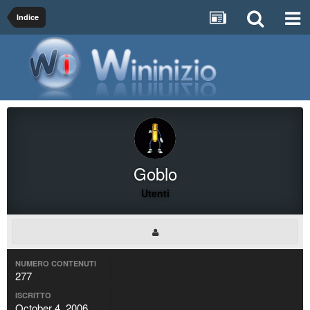
Indice
Goblo
Utenti
NUMERO CONTENUTI
277
ISCRITTO
October 4, 2006