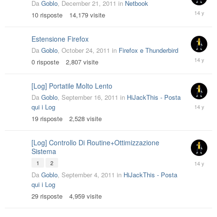
Da
Goblo
,
December 21, 2011
in
Netbook
January
10
risposte
14,179
visite
2,
2012
Estensione Firefox
Da
Goblo
,
October 24, 2011
in
Firefox e Thunderbird
October
0
risposte
2,807
visite
24,
2011
[Log] Portatile Molto Lento
Da
Goblo
,
September 16, 2011
in
HiJackThis - Posta
Septemb
qui i Log
27,
19
risposte
2,528
visite
2011
[Log] Controllo Di Routine+Ottimizzazione
Sistema
Septemb
1
2
16,
Da
Goblo
,
September 4, 2011
in
HiJackThis - Posta
2011
qui i Log
29
risposte
4,959
visite