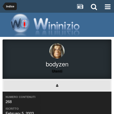
Indice
bodyzen
Utenti
NUMERO CONTENUTI
268
ISCRITTO
February 5, 2003