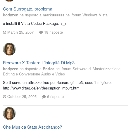
Com Surrogate..problema!
bodyzen
ha risposto a
markusssss
nel forum
Windows Vista
o installi il Vista Codec Package. <_<
March 25, 2007
18 risposte
Freeware X Testare L'integritá Di Mp3
bodyzen
ha risposto a
Enrica
nel forum
Software di Masterizzazione,
Editing e Conversione Audio e Video
Se ti serve un attrezzo free per riparare gli mp3, ecco il migliore:
http://www.drtag.de/en/description_mp3rt.htm
October 25, 2005
6 risposte
Che Musica State Ascoltando?