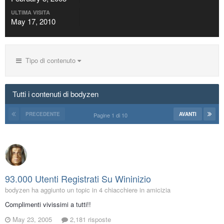
ULTIMA VISITA
May 17, 2010
Tipo di contenuto
Tutti i contenuti di bodyzen
PRECEDENTE
AVANTI
Pagine 1 di 10
93.000 Utenti Registrati Su Wininizio
bodyzen ha aggiunto un topic in
4 chiacchiere in amicizia
Complimenti vivissimi a tutti!!
May 23, 2005
2,181 risposte