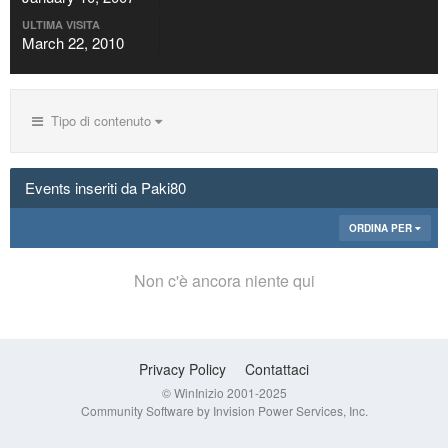
ULTIMA VISITA
March 22, 2010
Tipo di contenuto
Events inseriti da Paki80
ORDINA PER
Non c'è ancora niente qui
Privacy Policy
Contattaci
© WinInizio 2001-2025
Community Software by Invision Power Services, Inc.