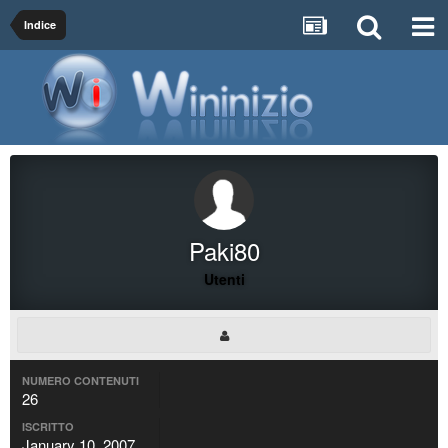
Indice
Paki80
Utenti
NUMERO CONTENUTI
26
ISCRITTO
January 10, 2007