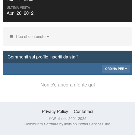
ULTIMA VISITA
April 20, 2012
Tipo di contenuto
Commenti sul profilo inseriti da staff
ORDINA PER
Non c'è ancora niente qui
Privacy Policy
Contattaci
© WinInizio 2001-2025
Community Software by Invision Power Services, Inc.