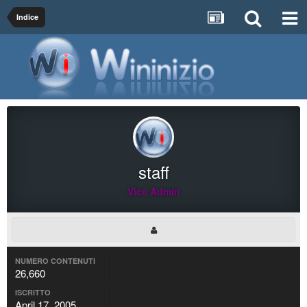
Indice
staff
Vice Admin
NUMERO CONTENUTI
26,660
ISCRITTO
April 17, 2005