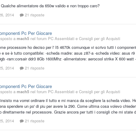
! Qualche alimentatore da 650w valido e non troppo caro?
26, 2014
21 risposte
Componenti Pc Per Giocare
isposto a
mach5
nel forum
PC Assemblati e Consigli per gli Acquisti
ome processore ho deciso per l' I5 4670k comunque vi scrivo tutti i component
 e se è tutto compatibile: -scheda madre: asus z87-a -scheda video: asus r9
gb -ram:corsair ddr3 8Gb 1600Mhz -alimentatore: aerocool strike X 600 watt 
25, 2014
21 risposte
Componenti Pc Per Giocare
isposto a
mach5
nel forum
PC Assemblati e Consigli per gli Acquisti
nsisto ma vorrei ordinare il tutto e mi manca da scegliere la scheda video. Ho
pena spendere un po' di piu per avere la 290. Come ultima cosa volevo chieder
to direttamente nel processore. Grazie ancora per tutti i consigli che mi state 
25, 2014
21 risposte