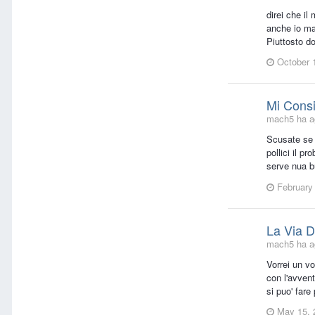
direi che i
anche io ma
Piuttosto do
October 
Mi Consi
mach5 ha ag
Scusate se 
pollici il p
serve nua bu
February
La Via 
mach5 ha ag
Vorrei un v
con l'avven
si puo' fare
May 15, 