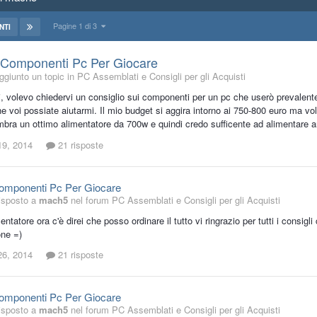
Pagine 1 di 3
NTI
 Componenti Pc Per Giocare
giunto un topic in
PC Assemblati e Consigli per gli Acquisti
i, volevo chiedervi un consiglio sui componenti per un pc che userò prevalentem
e voi possiate aiutarmi. Il mio budget si aggira intorno ai 750-800 euro ma v
mbra un ottimo alimentatore da 700w e quindi credo sufficente ad alimentare
19, 2014
21 risposte
Componenti Pc Per Giocare
isposto a
mach5
nel forum
PC Assemblati e Consigli per gli Acquisti
entatore ora c'è direi che posso ordinare il tutto vi ringrazio per tutti i consigl
one =)
26, 2014
21 risposte
Componenti Pc Per Giocare
isposto a
mach5
nel forum
PC Assemblati e Consigli per gli Acquisti