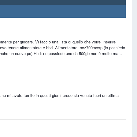
ente per giocare. Vi faccio una lista di quello che vorrei inserire
olevo tenere alimentatore e hhd. Alimentatore: ocz700mxsp (lo possiedo
 anche un nuovo pc) Hhd: ne possiedo uno da 500gb non è molto ma...
i che mi avete fornito in questi giorni credo sia venuta fuori un ottima