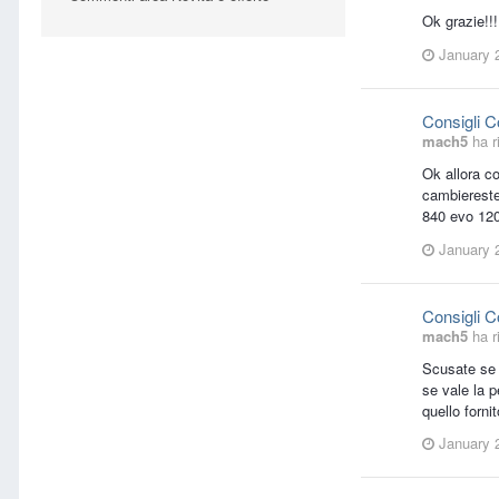
Ok grazie!!
January 
Consigli 
mach5
ha r
Ok allora c
cambiereste
840 evo 120
January 
Consigli 
mach5
ha r
Scusate se i
se vale la 
quello forni
January 