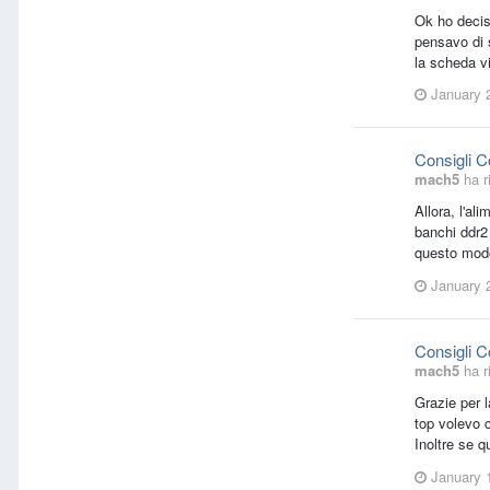
Ok ho decis
pensavo di s
la scheda v
January 
Consigli 
mach5
ha r
Allora, l'a
banchi ddr2
questo modo
January 
Consigli 
mach5
ha r
Grazie per l
top volevo c
Inoltre se 
January 