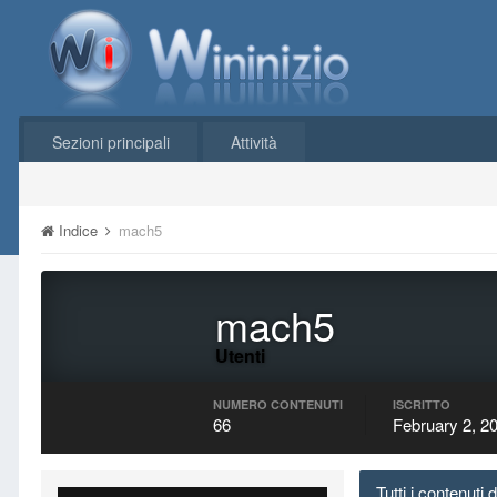
Sezioni principali
Attività
Indice
mach5
mach5
Utenti
NUMERO CONTENUTI
ISCRITTO
66
February 2, 2
Tutti i contenuti