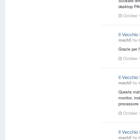
Scusate dim
desktop PAC
October 
Il Vecchio 
mach5
ha r
Grazie per l
October 
Il Vecchio 
mach5
ha r
Questa matti
monitor, in
processore i
October 
Il Vecchio 
mach5
ha r