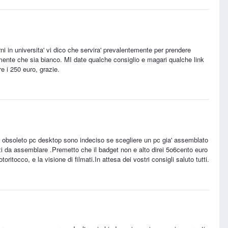
rni in universita' vi dico che servira' prevalentemente per prendere
mente che sia bianco. MI date qualche consiglio e magari qualche link
 i 250 euro, grazie.
o e obsoleto pc desktop sono indeciso se scegliere un pc gia' assemblato
i da assemblare .Premetto che il badget non e alto direi 5o6cento euro
otoritocco, e la visione di filmati.In attesa dei vostri consigli saluto tutti.