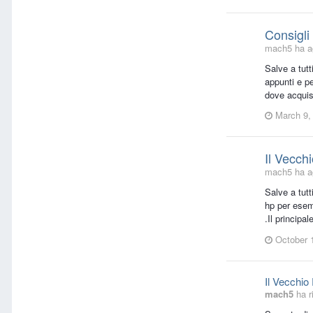
Consigli
mach5 ha ag
Salve a tutt
appunti e p
dove acquis
March 9,
Il Vecchi
mach5 ha ag
Salve a tut
hp per esem
.Il principal
October 
Il Vecchio 
mach5
ha r