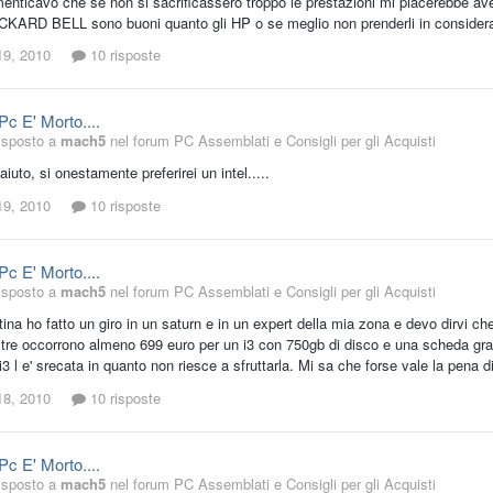
enticavo che se non si sacrificassero troppo le prestazioni mi piacerebbe ave
KARD BELL sono buoni quanto gli HP o se meglio non prenderli in considera
19, 2010
10 risposte
Pc E' Morto....
isposto a
mach5
nel forum
PC Assemblati e Consigli per gli Acquisti
'aiuto, si onestamente preferirei un intel.....
19, 2010
10 risposte
Pc E' Morto....
isposto a
mach5
nel forum
PC Assemblati e Consigli per gli Acquisti
na ho fatto un giro in un saturn e in un expert della mia zona e devo dirvi che
oltre occorrono almeno 699 euro per un i3 con 750gb di disco e una scheda gra
3 l e' srecata in quanto non riesce a sfruttarla. Mi sa che forse vale la pena di 
18, 2010
10 risposte
Pc E' Morto....
isposto a
mach5
nel forum
PC Assemblati e Consigli per gli Acquisti