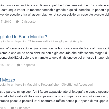
l mio monitor mi soddisfa a sufficenza, perchè forse pensavi che mi conviene s
 comunque vorrei un monitor parecchio grande e quindi sarebbe un portatile po
vendo scegliere tra gli assemblati vorrei se posssibile un case piu piccolo del s
17, 2010
10 risposte
gliate Un Buon Monitor?
giunto un topic in
PC Assemblati e Consigli per gli Acquisti
non e' forse la sezione giusta ma non ne ho trovata una dedicata ai monitor. V
roblema è che ce ne sono dozzine con sigle assurde che differiscono magari di un
ona stabilità di colore e un ampio angolo di visione se poi ci fosse il tuner di
 15, 2010
1 risposta
Di Mezzo
giunto un topic in
Macchine Fotografiche , Obiettivi ed Accessori
ostro parere, mi spiego: Anni fa ero appassionato di fotografia e usavo spess
to della fotografia digitale sono passato a una compatta canon poi a una co
 proprio poco; la possibilita' di scattare a raffica senza piu' spese di sviluppo
2009
17 risposte