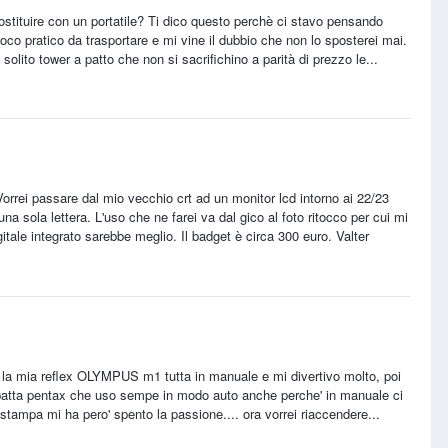
ostituire con un portatile? Ti dico questo perchè ci stavo pensando
co pratico da trasportare e mi vine il dubbio che non lo sposterei mai.
olito tower a patto che non si sacrifichino a parità di prezzo le...
orrei passare dal mio vecchio crt ad un monitor lcd intorno ai 22/23
a sola lettera. L'uso che ne farei va dal gico al foto ritocco per cui mi
gitale integrato sarebbe meglio. Il badget è circa 300 euro. Valter
o la mia reflex OLYMPUS m1 tutta in manuale e mi divertivo molto, poi
mpatta pentax che uso sempe in modo auto anche perche' in manuale ci
 e stampa mi ha pero' spento la passione.... ora vorrei riaccendere...