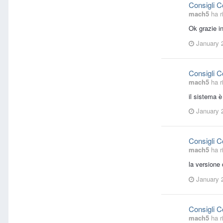
Consigli 
mach5
ha r
Ok grazie i
January 
Consigli 
mach5
ha r
il sistema è
January 
Consigli 
mach5
ha r
la versione
January 
Consigli 
mach5
ha r