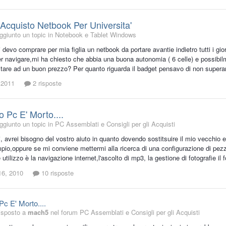
 Acquisto Netbook Per Universita'
giunto un topic in
Notebook e Tablet Windows
i devo comprare per mia figlia un netbook da portare avantie indietro tutti i gio
er navigare,mi ha chiesto che abbia una buona autonomia ( 6 celle) e possibil
tare ad un buon prezzo? Per quanto riguarda il badget pensavo di non superare
 2011
2 risposte
o Pc E' Morto....
giunto un topic in
PC Assemblati e Consigli per gli Acquisti
ti, avrei bisogno del vostro aiuto in quanto dovendo sostitsuire il mio vecchi
pio,oppure se mi conviene mettermi alla ricerca di una configurazione di pezz
e utilizzo è la navigazione internet,l'ascolto di mp3, la gestione di fotografie il f
16, 2010
10 risposte
Pc E' Morto....
isposto a
mach5
nel forum
PC Assemblati e Consigli per gli Acquisti