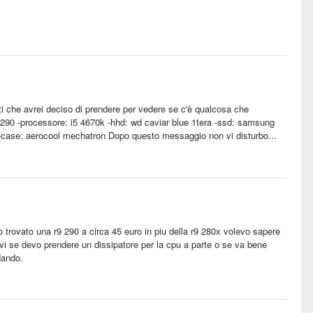
i che avrei deciso di prendere per vedere se c'è qualcosa che
 290 -processore: i5 4670k -hhd: wd caviar blue 1tera -ssd: samsung
-case: aerocool mechatron Dopo questo messaggio non vi disturbo...
 trovato una r9 290 a circa 45 euro in piu della r9 280x volevo sapere
vi se devo prendere un dissipatore per la cpu a parte o se va bene
dando.