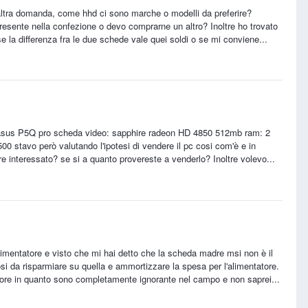
 altra domanda, come hhd ci sono marche o modelli da preferire?
presente nella confezione o devo comprarne un altro? Inoltre ho trovato
 la differenza fra le due schede vale quei soldi o se mi conviene...
: asus P5Q pro scheda video: sapphire radeon HD 4850 512mb ram: 2
 stavo però valutando l'ipotesi di vendere il pc cosi com'è e in
interessato? se si a quanto provereste a venderlo? Inoltre volevo...
alimentatore e visto che mi hai detto che la scheda madre msi non è il
si da risparmiare su quella e ammortizzare la spesa per l'alimentatore.
vore in quanto sono completamente ignorante nel campo e non saprei...