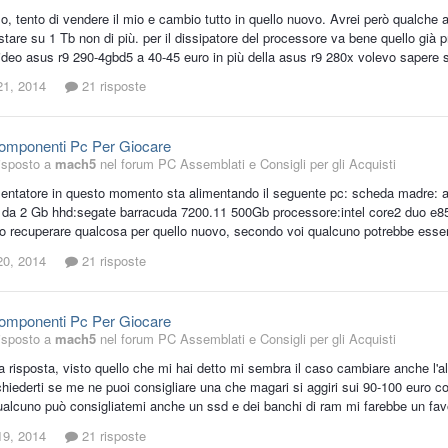
o, tento di vendere il mio e cambio tutto in quello nuovo. Avrei però qualche
tare su 1 Tb non di più. per il dissipatore del processore va bene quello già 
ideo asus r9 290-4gbd5 a 40-45 euro in più della asus r9 280x volevo sapere se
21, 2014
21 risposte
Componenti Pc Per Giocare
isposto a
mach5
nel forum
PC Assemblati e Consigli per gli Acquisti
limentatore in questo momento sta alimentando il seguente pc: scheda madre
 da 2 Gb hhd:segate barracuda 7200.11 500Gb processore:intel core2 duo e8500
 recuperare qualcosa per quello nuovo, secondo voi qualcuno potrebbe essere 
20, 2014
21 risposte
Componenti Pc Per Giocare
isposto a
mach5
nel forum
PC Assemblati e Consigli per gli Acquisti
a risposta, visto quello che mi hai detto mi sembra il caso cambiare anche l'
hiederti se me ne puoi consigliare una che magari si aggiri sui 90-100 euro co
qualcuno può consigliatemi anche un ssd e dei banchi di ram mi farebbe un fa
19, 2014
21 risposte