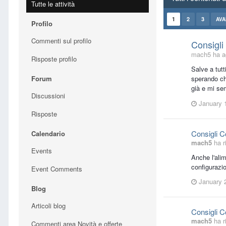
Tutte le attività
1
2
3
AVA
Profilo
Commenti sul profilo
Consigli
mach5 ha ag
Risposte profilo
Salve a tutt
Forum
sperando ch
già e mi se
Discussioni
January 
Risposte
Consigli 
Calendario
mach5
ha r
Events
Anche l'alim
configurazi
Event Comments
January 
Blog
Articoli blog
Consigli 
mach5
ha r
Commenti area Novità e offerte