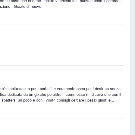
re un case non enorme. Inoltre vi chiedo se i nuovi e poco ingomranti
zione . Grazie di nuovo.
 c'e' molta scelta per i portatili e veramente poca per i desktop senza
fica dedicata da un gb,che peralttro il commesso mi diceva che con il
sbattersi un poco e con i vostri consigli cercare i pezzi giusti e...