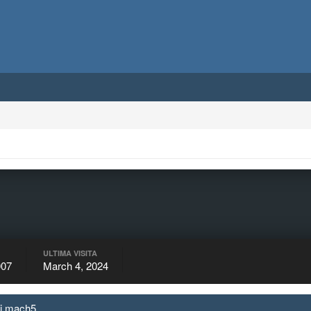
ULTIMA VISITA
007
March 4, 2024
 di mach5