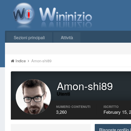
Sezioni principali
Attività
Indice
Amon-shi89
Amon-shi89
Utenti
NUMERO CONTENUTI
ISCRITTO
3,260
February 15, 
Risposte profilo