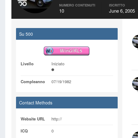
NUMERO CONTENUTI
ISCRITTO
10
June 6, 2005
Su 500
Livello
Iniziato
Compleanno
07/19/1982
Contact Methods
Website URL
http://
ICQ
0