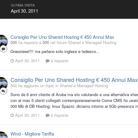
ULTIMA VISITA
April 30, 2011
Consiglio Per Uno Shared Hosting € 450 Annui Max
500
ha risposto a
500
nel forum
Shared e Managed Hosting
Grassieee!!!! ma parlano solo inglese e tedesco...
April 30, 2011
4 risposte
Consiglio Per Uno Shared Hosting € 450 Annui Max
500 ha aggiunto un topic in
Shared e Managed Hosting
Sono da 6 anni cliente di Aruba ma sto valutando a una alternativa shared
con al max 5 utenti collegati contemporaneamente Come CMS ho usato 
300 Mb di DB Hosting: linux Spazio: diciamo intorno ai 5Gb presenza m
April 30, 2011
4 risposte
Wind - Migliore Tariffa