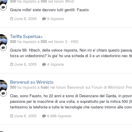
500
ha risposto a
500
nel forum
Wind
Grazie mille! siete davvero tutti gentili. Fausto
June 6, 2005
9 risposte
Tariffa Supertua+
500
ha risposto a
500
nel forum
3 - H3G
Grazie Mr. Hitech, della veloce risposta. Non mi e' chiaro questo passag
forza un videofonino? Io gia' ho una scheda di 3 e un videofonino nec 
June 6, 2005
4 risposte
Benvenuti su Wininizio
500
ha risposto a
frabi
nel forum
Benvenuti sul Forum di WinInizio! Pres
Ciao, sono Fausto, ho 22 anni e sono di Desenzano del Garda, in prov
passione per le macchine di una volta, e soprattutto per la mitica 500 (il 
tantissimo la telefonia e tutte le tecnologie che ruotano intorno alle com
June 6, 2005
6,888 risposte