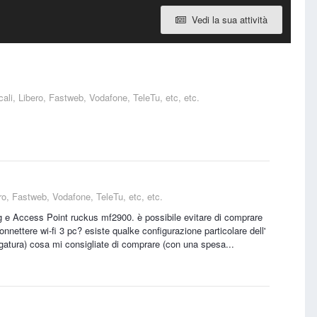
Vedi la sua attività
ali, Libero, Fastweb, Vodafone, TeleTu, etc, etc.
ro, Fastweb, Vodafone, TeleTu, etc, etc.
g e Access Point ruckus mf2900. è possibile evitare di comprare
onnettere wi-fi 3 pc? esiste qualke configurazione particolare dell'
gatura) cosa mi consigliate di comprare (con una spesa...