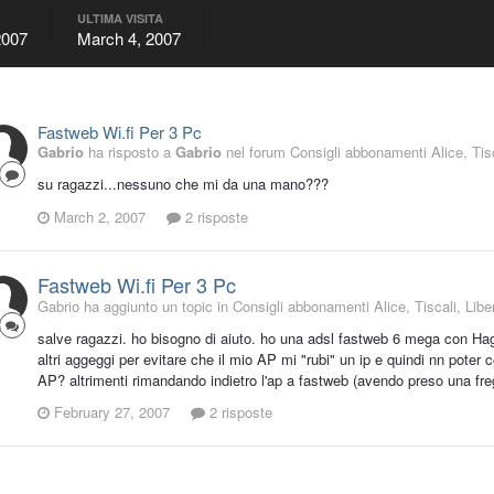
ULTIMA VISITA
2007
March 4, 2007
Fastweb Wi.fi Per 3 Pc
Gabrio
ha risposto a
Gabrio
nel forum
Consigli abbonamenti Alice, Tisc
su ragazzi...nessuno che mi da una mano???
March 2, 2007
2 risposte
Fastweb Wi.fi Per 3 Pc
Gabrio ha aggiunto un topic in
Consigli abbonamenti Alice, Tiscali, Libe
salve ragazzi. ho bisogno di aiuto. ho una adsl fastweb 6 mega con Ha
altri aggeggi per evitare che il mio AP mi "rubi" un ip e quindi nn poter c
AP? altrimenti rimandando indietro l'ap a fastweb (avendo preso una fre
February 27, 2007
2 risposte