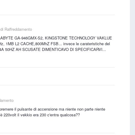
 di Raffreddamento
IGABYTE GA-946GMX-S2, KINGSTONE TECHNOLOGY VAKLUE
MB L2 CACHE,800MhZ FSB... invece le carateristiche del
0V-4A 50HZ AH SCUSATE DIMENTICAVO DI SPECIFICARVI...
ddamento
premere il pulsante di accensione ma niente non parte niente
 è 220volt il vekkio era 230 c'entra qualcosa??