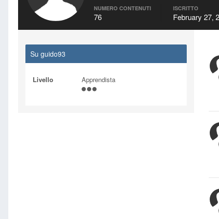
NUMERO CONTENUTI
ISCRITTO
76
February 27, 
Su guido93
Livello
Apprendista