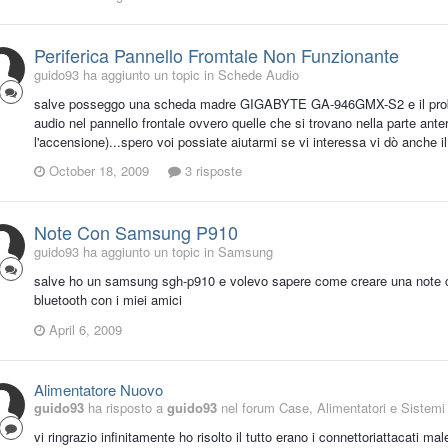
Periferica Pannello Fromtale Non Funzionante
guido93 ha aggiunto un topic in
Schede Audio
salve posseggo una scheda madre GIGABYTE GA-946GMX-S2 e il problem
audio nel pannello frontale ovvero quelle che si trovano nella parte anter
l'accensione)...spero voi possiate aiutarmi se vi interessa vi dò anche 
October 18, 2009
3 risposte
Note Con Samsung P910
guido93 ha aggiunto un topic in
Samsung
salve ho un samsung sgh-p910 e volevo sapere come creare una note c
bluetooth con i miei amici
April 6, 2009
Alimentatore Nuovo
guido93
ha risposto a
guido93
nel forum
Case, Alimentatori e Sistemi
vi ringrazio infinitamente ho risolto il tutto erano i connettoriattacati ma