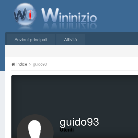
Sezioni principali
Attività
Indice
guido93
guido93
Utenti