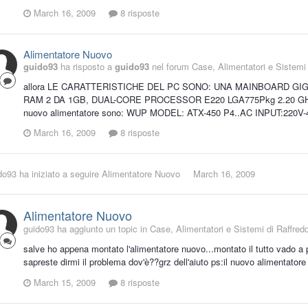
March 16, 2009
8 risposte
Alimentatore Nuovo
guido93
ha risposto a
guido93
nel forum
Case, Alimentatori e Sistemi
allora LE CARATTERISTICHE DEL PC SONO: UNA MAINBOARD G
RAM 2 DA 1GB, DUAL-CORE PROCESSOR E220 LGA775Pkg 2.20 GHz, 1
nuovo alimentatore sono: WUP MODEL: ATX-450 P4..AC INPUT:22
March 16, 2009
8 risposte
do93
ha iniziato a seguire
Alimentatore Nuovo
March 16, 2009
Alimentatore Nuovo
guido93 ha aggiunto un topic in
Case, Alimentatori e Sistemi di Raffre
salve ho appena montato l'alimentatore nuovo...montato il tutto vado a 
sapreste dirmi il problema dov'è??grz dell'aiuto ps:il nuovo alimentatore
March 15, 2009
8 risposte