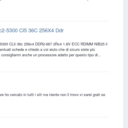
c2-5300 Cl5 36C 256X4 Ddr
C2-5300 CL5 36c 256x4 DDR2-667 2Rx4 1.8V ECC RDIMM NIB25 il
tuali schede e chiedo a voi aiuto che di sicuro siete più
 consigliarmi anche un processore adatto per questo tipo di...
 ho cercato in tutti i siti ma niente non li trovo vi sarei grati se