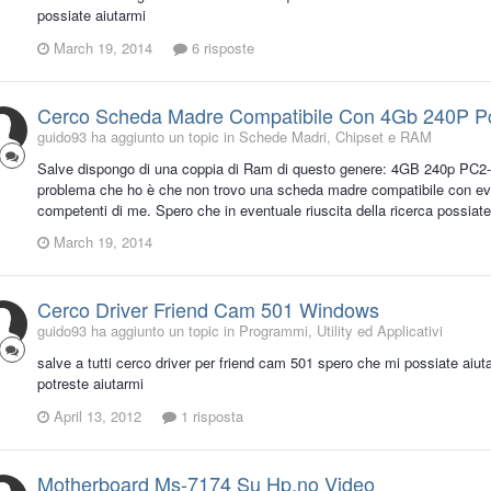
possiate aiutarmi
March 19, 2014
6 risposte
Cerco Scheda Madre Compatibile Con 4Gb 240P P
guido93 ha aggiunto un topic in
Schede Madri, Chipset e RAM
Salve dispongo di una coppia di Ram di questo genere: 4GB 240p P
problema che ho è che non trovo una scheda madre compatibile con even
competenti di me. Spero che in eventuale riuscita della ricerca possiate
March 19, 2014
Cerco Driver Friend Cam 501 Windows
guido93 ha aggiunto un topic in
Programmi, Utility ed Applicativi
salve a tutti cerco driver per friend cam 501 spero che mi possiate aiutare
potreste aiutarmi
April 13, 2012
1 risposta
Motherboard Ms-7174 Su Hp,no Video