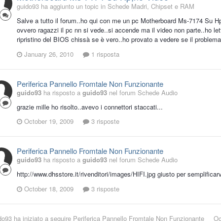
guido93 ha aggiunto un topic in
Schede Madri, Chipset e RAM
Salve a tutto il forum..ho qui con me un pc Motherboard Ms-7174 Su Hp,l
ovvero ragazzi il pc nn si vede..si accende ma il video non parte..ho le
ripristino del BIOS chissà se è vero..ho provato a vedere se il problem
January 26, 2010
1 risposta
Periferica Pannello Fromtale Non Funzionante
guido93
ha risposto a
guido93
nel forum
Schede Audio
grazie mille ho risolto..avevo i connettori staccati...
October 19, 2009
3 risposte
Periferica Pannello Fromtale Non Funzionante
guido93
ha risposto a
guido93
nel forum
Schede Audio
http://www.dhsstore.it/rivenditori/images/HIFI.jpg giusto per semplificarvi
October 18, 2009
3 risposte
do93
ha iniziato a seguire
Periferica Pannello Fromtale Non Funzionante
Oc