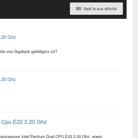
Vedi la sua attività
2.20 Ghz
 sulla mia Gigabyte ga946gmx-s2?
2.20 Ghz
l Cpu E22 2.20 Ghz
mio processore Intel Pentium Dual CPU E22 2.20 Ghz. spero