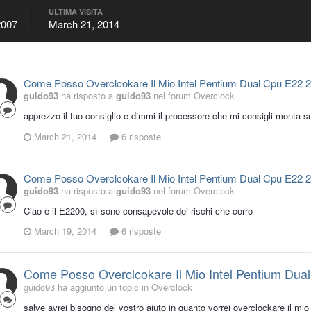
ULTIMA VISITA
2007
March 21, 2014
Come Posso Overclcokare Il Mio Intel Pentium Dual Cpu E22 
guido93
ha risposto a
guido93
nel forum
Overclock
apprezzo il tuo consiglio e dimmi il processore che mi consigli monta
March 21, 2014
6 risposte
Come Posso Overclcokare Il Mio Intel Pentium Dual Cpu E22 
guido93
ha risposto a
guido93
nel forum
Overclock
Ciao è il E2200, sì sono consapevole dei rischi che corro
March 19, 2014
6 risposte
Come Posso Overclcokare Il Mio Intel Pentium Dua
guido93 ha aggiunto un topic in
Overclock
salve avrei bisogno del vostro aiuto in quanto vorrei overclockare il 