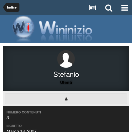
Indice
Stefanio
Utenti
NUMERO CONTENUTI
3
ISCRITTO
March 18, 2007