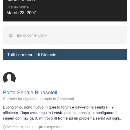
ULTIMA VISITA
March 23, 2007
Tipo di contenuto
Tutti i contenuti di Stefanio
Porta Seriale Bluesoleil
Stefanio ha aggiunto un topic in
Accessori
Buongiorno, sono nuovo in questo forum e davvero mi sembra il +
efficiente. Dopo aver seguito i vostri preziosi consigli x configurare il
sagem con naviga 3, mi trovo di fronte ad un problema serio! Ad ogni...
March 18, 2007
2 risposte