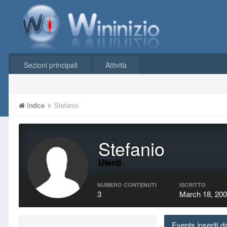
Sezioni principali
Attività
Indice
Stefanio
Stefanio
Utenti
NUMERO CONTENUTI
ISCRITTO
3
March 18, 20
Events inseriti d