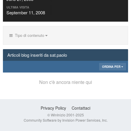
ULTIMA VISITA
September 11, 2008
Tipo di contenuto
Articoli blog inseriti da sat.paolo
ORDINA PER
Non c'è ancora niente qui
Privacy Policy
Contattaci
© WinInizio 2001-2025
Community Software by Invision Power Services, Inc.