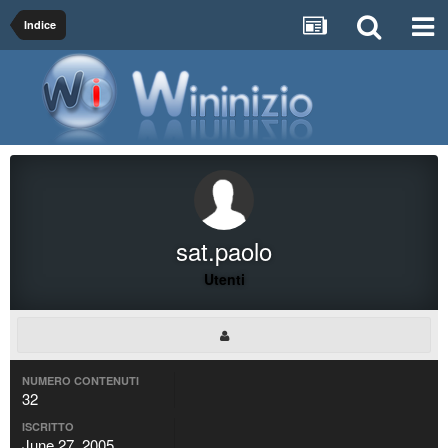
Indice
sat.paolo
Utenti
NUMERO CONTENUTI
32
ISCRITTO
June 27, 2005