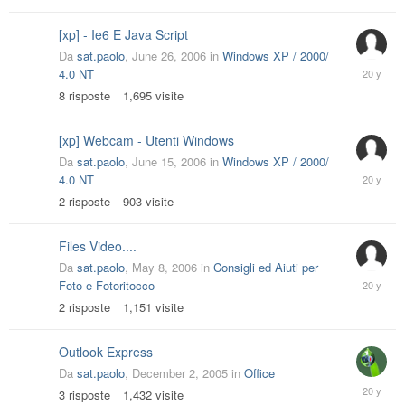
[xp] - Ie6 E Java Script
Da
sat.paolo
,
June 26, 2006
in
Windows XP / 2000/
June
4.0 NT
29,
8
risposte
1,695
visite
2006
[xp] Webcam - Utenti Windows
Da
sat.paolo
,
June 15, 2006
in
Windows XP / 2000/
June
4.0 NT
15,
2
risposte
903
visite
2006
Files Video....
Da
sat.paolo
,
May 8, 2006
in
Consigli ed Aiuti per
May
Foto e Fotoritocco
9,
2
risposte
1,151
visite
2006
Outlook Express
Da
sat.paolo
,
December 2, 2005
in
Office
Decembe
3
risposte
1,432
visite
3,