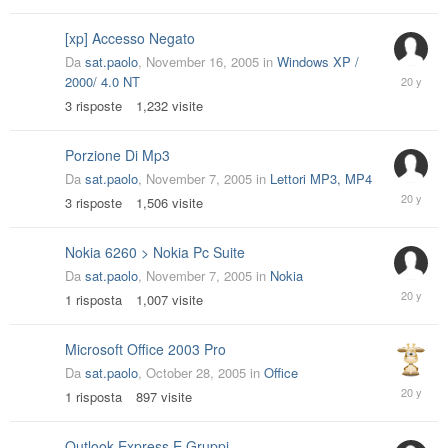
2005
[xp] Accesso Negato
Da
sat.paolo
,
November 16, 2005
in
Windows XP /
Novembe
2000/ 4.0 NT
18,
3
risposte
1,232
visite
2005
Porzione Di Mp3
Da
sat.paolo
,
November 7, 2005
in
Lettori MP3, MP4
Novembe
3
risposte
1,506
visite
7,
2005
Nokia 6260 > Nokia Pc Suite
Da
sat.paolo
,
November 7, 2005
in
Nokia
Novembe
1
risposta
1,007
visite
7,
2005
Microsoft Office 2003 Pro
Da
sat.paolo
,
October 28, 2005
in
Office
October
1
risposta
897
visite
28,
2005
Outlook Express E Gruppi