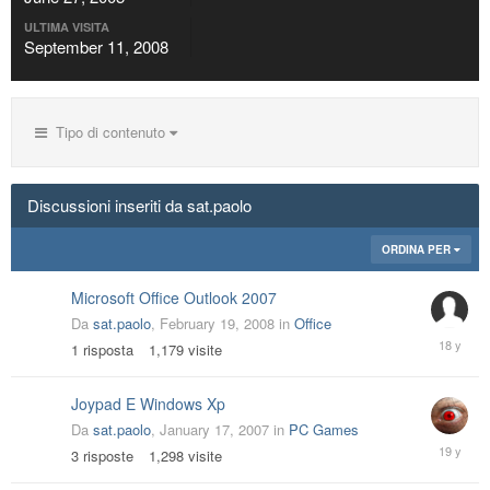
ULTIMA VISITA
September 11, 2008
Tipo di contenuto
Discussioni inseriti da sat.paolo
ORDINA PER
Microsoft Office Outlook 2007
Da
sat.paolo
,
February 19, 2008
in
Office
February
1
risposta
1,179
visite
20,
2008
Joypad E Windows Xp
Da
sat.paolo
,
January 17, 2007
in
PC Games
January
3
risposte
1,298
visite
21,
2007