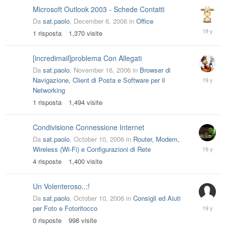
Microsoft Outlook 2003 - Schede Contatti
Da
sat.paolo
,
December 6, 2006
in
Office
Decembe
1
risposta
1,370
visite
6,
2006
[incredimail]problema Con Allegati
Da
sat.paolo
,
November 16, 2006
in
Browser di
Novembe
Navigazione, Client di Posta e Software per il
16,
Networking
2006
1
risposta
1,494
visite
Condivisione Connessione Internet
Da
sat.paolo
,
October 10, 2006
in
Router, Modem,
October
Wireless (Wi-Fi) e Configurazioni di Rete
14,
4
risposte
1,400
visite
2006
Un Volenteroso..:!
Da
sat.paolo
,
October 10, 2006
in
Consigli ed Aiuti
October
per Foto e Fotoritocco
10,
0
risposte
998
visite
2006