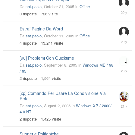
Da
sat.paolo
,
October 21, 2005
in
Office
October
0
risposte
726
visite
21,
2005
Estrai Pagine Da Word
Da
sat.paolo
,
October 11, 2005
in
Office
October
4
risposte
13,241
visite
12,
2005
[98] Problemi Con Quicktime
Da
sat.paolo
,
September 8, 2005
in
Windows ME / 98
Septemb
/ 95
8,
2
risposte
1,564
visite
2005
[xp] Comando Per Usare La Condivisione Via
Rete
August
Da
sat.paolo
,
August 2, 2005
in
Windows XP / 2000/
2,
4.0 NT
2005
2
risposte
1,425
visite
Suonerie Polifoniche