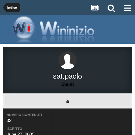
Indice
sat.paolo
Utenti
NUMERO CONTENUTI
32
ISCRITTO
June 27, 2005