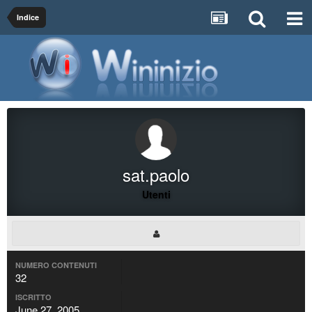
Indice
sat.paolo
Utenti
NUMERO CONTENUTI
32
ISCRITTO
June 27, 2005