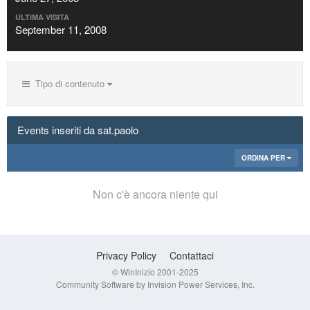
ULTIMA VISITA
September 11, 2008
Tipo di contenuto
Events inseriti da sat.paolo
ORDINA PER
Non c'è ancora niente qui
Privacy Policy
Contattaci
© WinInizio 2001-2025
Community Software by Invision Power Services, Inc.