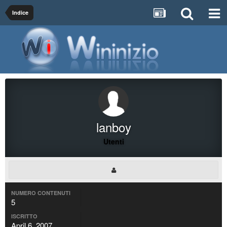
Indice
lanboy
Utenti
NUMERO CONTENUTI
5
ISCRITTO
April 6, 2007