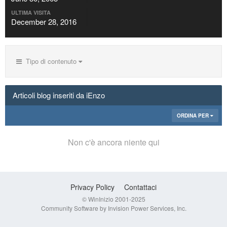
ULTIMA VISITA
December 28, 2016
Tipo di contenuto
Articoli blog inseriti da iEnzo
ORDINA PER
Non c'è ancora niente qui
Privacy Policy
Contattaci
© WinInizio 2001-2025
Community Software by Invision Power Services, Inc.