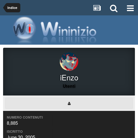
Indice
iEnzo
Utenti
NUMERO CONTENUTI
8,885
ISCRITTO
June 30, 2005